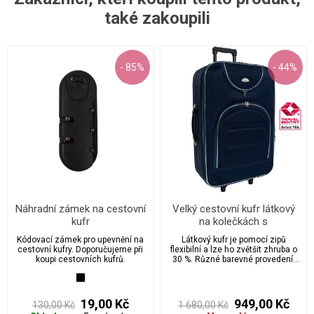
také zakoupili
- 85%
- 44%
Náhradní zámek na cestovní
Velký cestovní kufr látkový
kufr
na kolečkách s
integrovaným zámkem 105 l
Kódovací zámek pro upevnění na
Látkový kufr je pomocí zipů
velikost L - 0082
cestovní kufry. Doporučujeme při
flexibilní a lze ho zvětšit zhruba o
koupi cestovních kufrů.
30 %. Různé barevné provedení,
tři kapsy se zapínáním na zip,
možnost integrovat TSA zámek z
kufru dělá bestseller.
19,00 Kč
949,00 Kč
130,00 Kč
1 680,00 Kč