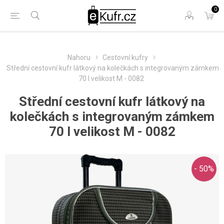
0
Nahoru
Cestovní kufry
Střední cestovní kufr látkový na kolečkách s integrovaným zámkem
70 l velikost M - 0082
Střední cestovní kufr látkový na
kolečkách s integrovaným zámkem
70 l velikost M - 0082
- 50%