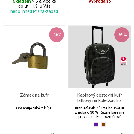
Skladem
> 5 a více ks
Vyprodáno
do út 11.8. u Vás
nebo ihned Praha-západ
- 46%
- 69%
Zámek na kufr
Kabinový cestovní kufr
látkový na kolečkách s
integrovaným zámkem 40l
Obsahuje také 2 klíče.
Kufr je flexibilní. Lze ho zvětšit
velikost S - 0082
zhruba o 30 %. Různé barevné
provedení. Kufr rozměrově
odpovídá požadavkům na příruční
zavazadlo.