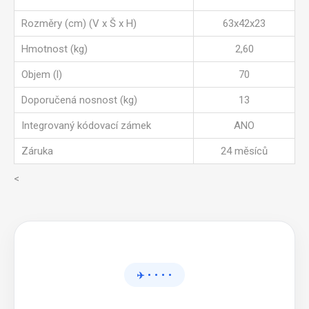
Rozměry (cm) (V x Š x H)
63x42x23
Hmotnost (kg)
2,60
Objem (l)
70
Doporučená nosnost (kg)
13
Integrovaný kódovací zámek
ANO
Záruka
24 měsíců
<
✈️ • • • •