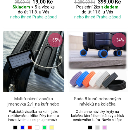
19,00 Kč
399,00 Kč
35,00 Kč
1 280,00 Kč
Skladem
> 5 a více ks
Poslední 2ks
skladem
do út 11.8. u Vás
do út 11.8. u Vás
nebo ihned Praha-západ
nebo ihned Praha-západ
- 65%
- 34%
Multifunkční visačka
Sada 8 kusů ochranných
jmenovka 2v1 na kufr nebo
návleků na kolečka
klíče
cestovního kufru
Praktická visačka na kufr i jako
Ochranné návleky, kryty na
rozlišovač na klíče. Díky tomuto
kolečka které tlumí nárazy a hluk
inovativnímu designu jmenovky
cestovního kufru. Navíc si lépe
můžete snadno identifikovat své
poznáte kufr na letištním pásu.
zavazadlo nebo klíče kdekoliv na