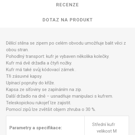
RECENZE
DOTAZ NA PRODUKT
Dělící stěna se zipem po celém obvodu umožňuje balit věci z
obou stran.
Pohodlný transport: kufr je vybaven několika kolečky.
Kufr má dvě držadla a čtyři nožky.
Kufr má také svůj kódovací zámek .
Tři zásuvné kapsy.
Upínací popruhy do kříže.
Kapsa ze síťoviny se zapínáním na zip.
Další držadlo na dně – usnadňuje manipulaci s kufrem.
Teleskopickou rukojeť lze zajistit.
Pomocí zipů lze zvětšit objem zhruba o 30 %.
Střední kufr
Parametry a specifikace:
velikost M