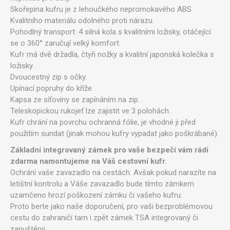
Skořepina kufru je z lehoučkého nepromokavého ABS
Kvalitního materiálu odolného proti nárazu.
Pohodlný transport: 4 silná kola s kvalitními ložisky, otáčející
se o 360° zaručují velký komfort.
Kufr má dvě držadla, čtyři nožky a kvalitní japonská kolečka s
ložisky.
Dvoucestný zip s očky.
Upínací popruhy do kříže.
Kapsa ze síťoviny se zapínáním na zip.
Teleskopickou rukojeť lze zajistit ve 3 polohách.
Kufr chrání na povrchu ochranná fólie, je vhodné ji před
použitím sundat (jinak mohou kufry vypadat jako poškrábané).
Základní integrovaný zámek pro vaše bezpečí vám rádi
zdarma namontujeme na Váš cestovní kufr.
Ochrání vaše zavazadlo na cestách. Avšak pokud narazíte na
letištní kontrolu a Váše zavazadlo bude tímto zámkem
uzamčeno hrozí poškození zámku či vašeho kufru.
Proto berte jako naše doporučení, pro vaši bezproblémovou
cestu do zahraničí tam i zpět zámek TSA integrovaný či
zapuštěný.