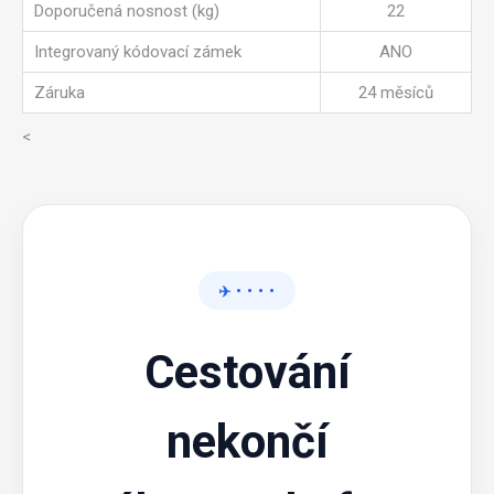
Doporučená nosnost (kg)
22
Integrovaný kódovací zámek
ANO
Záruka
24 měsíců
<
✈️ • • • •
Cestování
nekončí