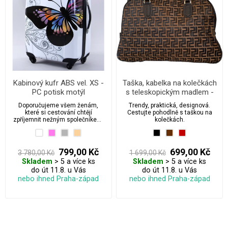
Kabinový kufr ABS vel. XS -
Taška, kabelka na kolečkách
PC potisk motýl
s teleskopickým madlem -
Zetko
Doporučujeme všem ženám,
Trendy, praktická, designová.
které si cestování chtějí
Cestujte pohodlně s taškou na
zpříjemnit nežným společníkem,
kolečkách.
který zároveň vaše věci bude
bedlivě chránit.
799,00 Kč
699,00 Kč
3 780,00 Kč
1 699,00 Kč
Skladem
> 5 a více ks
Skladem
> 5 a více ks
do út 11.8. u Vás
do út 11.8. u Vás
nebo ihned Praha-západ
nebo ihned Praha-západ