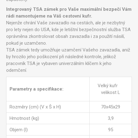
Integrovaný TSA zámek pro Vaše maximální bezpečí Vám
rádi namontujeme na Váš cestovní kufr.
Nejenže chrání Vaše zavazadlo na cestách, ale je nezbytný
pro lety nejen do USA, kde je letištní bezpečnostní služba TSA
oprávněna zkontrolovat obsah zavazadla i za použití násilí,
pokud je uzamčeno.
TSA zámek tedy umožňuje uzamčení Vašeho zavazadla, aniž
by hrozilo jeho poškození při následné kontrole, jelikož
pracovník TSA je vybaven univerzálním klíčem k jeho
odemčení.
Velký kufr
Parametry a specifikace:
velikost L
Rozměry (cm) (V x Š x H)
70x45x29
Hmotnost (kg)
3,9
Objem (l)
95