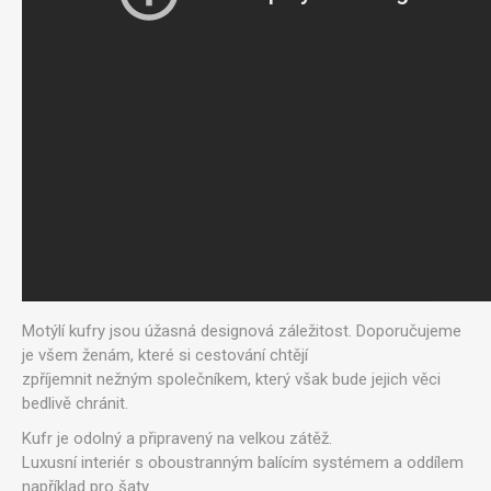
Motýlí kufry jsou úžasná designová záležitost. Doporučujeme
je všem ženám, které si cestování chtějí
zpříjemnit nežným společníkem, který však bude jejich věci
bedlivě chránit.
Kufr je odolný a připravený na velkou zátěž.
Luxusní interiér s oboustranným balícím systémem a oddílem
například pro šaty.