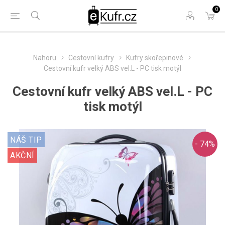
0
Nahoru
Cestovní kufry
Kufry skořepinové
Cestovní kufr velký ABS vel.L - PC tisk motýl
Cestovní kufr velký ABS vel.L - PC
tisk motýl
NÁŠ TIP
- 74%
AKČNÍ