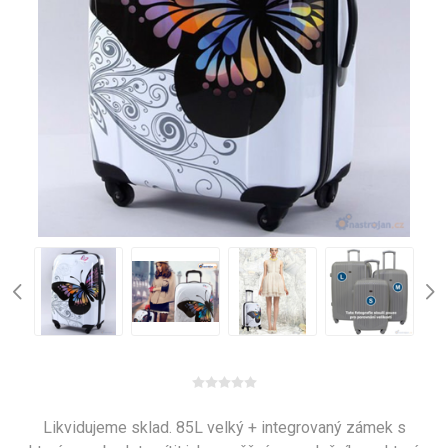
Likvidujeme sklad. 85L velký + integrovaný zámek s