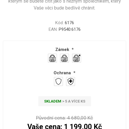
kterým se budete cítit jako s něžným společníkem, který
Vaše věci bude bedlivě chránit.
Kód:
6176
EAN:
P9540:6176
Zámek
*
Ochrana
*
SKLADEM
> 5 A VÍCE KS
Původní cena:
4 680,00 Kč
Vaše cena:
1 199,00 Kč