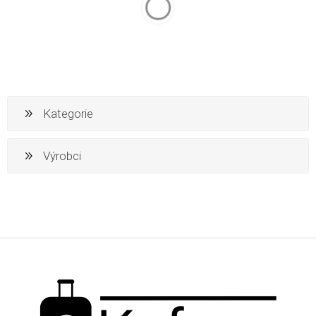
RGL Cestovní kufr ABS na 4
Foto kufr ABS s vlastní
kolečkách - L663
fotografií
Vylepšený materiál ABS,
Darujte kufr s fotografií, který
tvarovaný, vyztužený, žebrované
dotyčného vezme za srdce a
tělo kufru, které odolá tlaku 120
bude na každé své cestě na vás
kg, díky čemuž kufr přežije i v těch
vzpomínat. Doporučujeme všem
nejtěžších podmínkách. Výhodná
kteří si cestování chtějí zpříjemnit
cena kufru s možností kdykoliv
originálním společníkem a
zakoupit levné náhradní díly.
zároveň bude vaše věci bedlivě
1 099,00 Kč
1 999,00 Kč
3 280,00 Kč
3 980,00 Kč
chránit.
Vyprodáno
Skladem
> 5 a více ks
do st 12.8. u Vás
nebo ihned Praha-západ