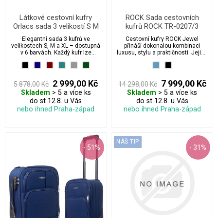
Látkové cestovní kufry
ROCK Sada cestovních
Orlacs sada 3 velikostí S M
kufrů ROCK TR-0207/3
XL na 4 kolečkách s
Elegantní sada 3 kufrů ve
Cestovní kufry ROCK Jewel
rozšiřujícím zipem a
velikostech S, M a XL – dostupná
přináší dokonalou kombinaci
integrovaným zámkem
v 6 barvách. Každý kufr lze
luxusu, stylu a praktičnosti. Jejich
snadno rozšířit o cca 30 %
prémiový látkový design s 3D
objemu díky speciálnímu zipu.
vzorem nejen skvěle vypadá, ale
Volitelně s integrovaným TSA
zároveň poskytuje odolnost a
zámkem. Skvělá odolnost a
flexibilitu. Otočná kolečka o 360°
2 999,00 Kč
7 999,00 Kč
5 878,00 Kč
14 298,00 Kč
konstrukce připravená na každé
a lehká konstrukce zajistí
Skladem
> 5 a více ks
Skladem
> 5 a více ks
cestovatelské dobrodružství.
pohodlné cestování, zatímco
do st 12.8. u Vás
promyšlené vnitřní uspořádání
do st 12.8. u Vás
umožní efektivní balení.
nebo ihned Praha-západ
nebo ihned Praha-západ
NÁŠ TIP
- 51%
- 31%