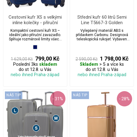
Cestovní kufr XS s velkými
Střední kufr 60 litrů Semi
inline kolečky - příruční
Line T5667-3 Golden
zavazadlo vhodné pro
Kompaktní cestovní kufr XS –
Vylepšený materiál ABS s
Wizzair
ideální jako příruční zavazadlo.
přídavkem Carbonu. Designová
Splňuje rozměrové limity všech
teleskopická rukojeť. Vybaven
aerolinek včetně Wizz Air, takže
zabudovaným zámkem.
ho bez obav vezmete na palubu.
Díky velkým in-line kolečkům a
lehké konstrukci se s ním cestuje
799,00 Kč
1 798,00 Kč
1 629,00 Kč
2 590,00 Kč
pohodlně a hladce, ať už míříte na
Poslední 3ks
skladem
Skladem
> 5 a více ks
víkendový výlet nebo služební
do st 12.8. u Vás
cestu.
do st 12.8. u Vás
nebo ihned Praha-západ
nebo ihned Praha-západ
NÁŠ TIP
NÁŠ TIP
- 31%
- 28%