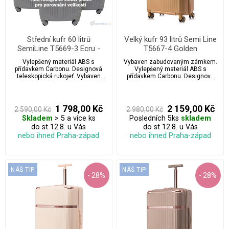
Střední kufr 60 litrů
Velký kufr 93 litrů Semi Line
SemiLine T5669-3 Ecru -
T5667-4 Golden
surové hedvábí
Vylepšený materiál ABS s
Vybaven zabudovaným zámkem.
přídavkem Carbonu. Designová
Vylepšený materiál ABS s
teleskopická rukojeť. Vybaven
přídavkem Carbonu. Designová
zabudovaným zámkem.
teleskopická rukojeť která se jen
tak nevidí.
1 798,00 Kč
2 159,00 Kč
2 590,00 Kč
2 980,00 Kč
Skladem
> 5 a více ks
Posledních 5ks
skladem
do st 12.8. u Vás
do st 12.8. u Vás
nebo ihned Praha-západ
nebo ihned Praha-západ
NÁŠ TIP
NÁŠ TIP
- 28%
- 28%