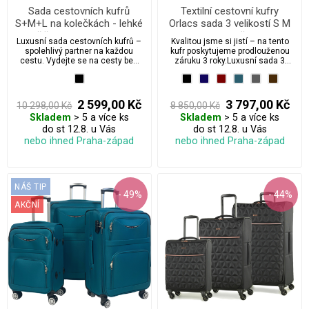
Sada cestovních kufrů
Textilní cestovní kufry
S+M+L na kolečkách - lehké
Orlacs sada 3 velikostí S M
rozšiřitelné textilní kufry s
XL na 4 kolečkách s
Luxusní sada cestovních kufrů –
Kvalitou jsme si jistí – na tento
výsuvným madlem
rozšiřujícím zipem a
spolehlivý partner na každou
kufr poskytujeme prodlouženou
integrovaným zámkem
cestu. Vydejte se na cesty bez
záruku 3 roky.Luxusní sada 3
kompromisů. Tato moderní sada
textilních kufrů ORLACS je
cestovních kufrů nabízí ideální
vyrobena z ultralehkého a
kombinaci nízké hmotnosti,
zároveň extrémně odolného
vysoké odolnosti a praktického
otěruvzdorného materiálu, který
2 599,00 Kč
3 797,00 Kč
10 298,00 Kč
8 850,00 Kč
uspořádání. Díky kvalitním
skvěle obstojí i při častém
Skladem
> 5 a více ks
Skladem
> 5 a více ks
otočným kolečkům s rotací 360°,
cestování. Nově vybavena
výsuvné teleskopické rukojeti a
do st 12.8. u Vás
inovativními extra tichými kolečky
do st 12.8. u Vás
možnosti rozšíření objemu až o
s robustním provedením a
nebo ihned Praha-západ
nebo ihned Praha-západ
20 % bude cestování pohodlnější
výbornou stabilitou. Díky
než kdykoliv předtím.
rozšiřitelnému zipu získáte až o
30 % více prostoru. Ideální volba
pro náročné cestovatele, kterým
záleží na kvalitě, funkčnosti a
NÁŠ TIP
- 49%
- 44%
moderním designu.
AKČNÍ