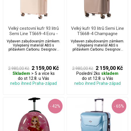
Velký cestovní kufr 93 litrů
Velký kufr 93 litrů Semi Line
Semi Line T5669-4 Ecru -
T5668-4 Champagne
surové hedvábí
Vybaven zabudovaným zámkem.
Vybaven zabudovaným zámkem.
Vylepšený materiál ABS s
Vylepšený materiál ABS s
přídavkem Carbonu. Designová
přídavkem Carbonu. Designová
teleskopická rukojeť která se jen
teleskopická rukojeť která se jen
tak nevidí.
tak nevidí.
2 159,00 Kč
2 159,00 Kč
2 980,00 Kč
2 980,00 Kč
Skladem
> 5 a více ks
Poslední 2ks
skladem
do st 12.8. u Vás
do st 12.8. u Vás
nebo ihned Praha-západ
nebo ihned Praha-západ
- 42%
- 65%