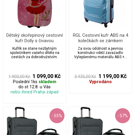
Dětský skořepinový cestovní
RGL Cestovní kufr ABS na 4
kufr Dolly s čivavou
kolečkách se zámkem
velikost XL - 720
Kufřík se stane nezbytným
Za svou odolnost a pevnou
společníkem vašeho dítěte na
konstrukci vděčí zavazadlo
cestách za dobrodružstvím.
Vylepšenému materiálu ABS ++
který zabraňuje poškrábání a
případným materiálním škodám,
jedná se o sérii cestovních kufrů
vyrobených s velkou péčí a
1 099,00 Kč
1 199,00 Kč
1 900,00 Kč
3 435,00 Kč
smyslem pro detail.
Poslední 1ks
skladem
Vyprodáno
do st 12.8. u Vás
nebo ihned Praha-západ
- 55%
- 57%