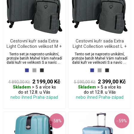
Cestovní kufr sada Extra
Cestovní kufr sada Extra
Light Collection velikost M +
Light Collection velikost L +
městský batoh na notebook
městský batoh na notebook
Tento set je naprosto unikátní,
Tento set je naprosto unikátní,
Mahel
Mahel
protože batoh Mahel Vám nahradí
protože batoh Mahel Vám nahradí
další kufr ve velikosti S a navíc ho
další kufr ve velikosti S a navíc ho
budete využívat po celou dobu
budete využívat po celou dobu
dovolené. Sada se vyznačuje
dovolené. Sada se vyznačuje
svou velikostí, neuvěřitelně
svou velikostí, neuvěřitelně
nízkou hmotností 3,67 kg a
nízkou hmotností 4,95 kg a
2 199,00 Kč
2 399,00 Kč
4 890,00 Kč
5 590,00 Kč
zároveň odolností proti
zároveň odolností proti
Skladem
> 5 a více ks
Skladem
> 5 a více ks
mechanickému poškození.
mechanickému poškození.
do st 12.8. u Vás
do st 12.8. u Vás
nebo ihned Praha-západ
nebo ihned Praha-západ
- 58%
- 59%