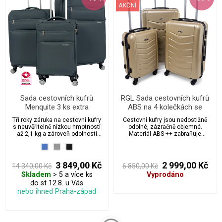
AKČNÍ
Sada cestovních kufrů
RGL Sada cestovních kufrů
Menquite 3 ks extra
ABS na 4 kolečkách se
odlehčená kolekce
zámky - SML520
Tři roky záruka na cestovní kufry
Cestovní kufry jsou nedostižně
s neuvěřitelně nízkou hmotností
odolné, zázračně objemné.
až 2,1 kg a zároveň odolností
Materiál ABS ++ zabraňuje
proti mechanickému poškození.
poškrábání a případným
materiálním škodám, jedná se o
sérii cestovních kufrů vyrobených
s velkou péčí a smyslem pro
3 849,00 Kč
2 999,00 Kč
14 340,00 Kč
6 850,00 Kč
detail.
Skladem
> 5 a více ks
Vyprodáno
do st 12.8. u Vás
nebo ihned Praha-západ