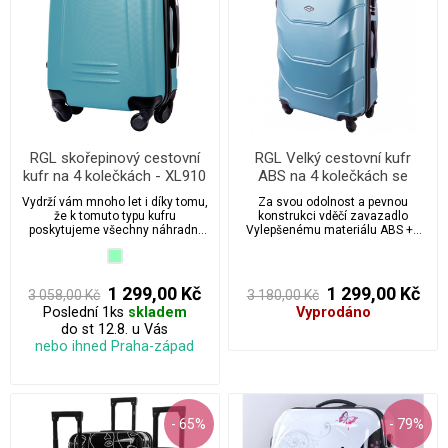
RGL skořepinový cestovní
RGL Velký cestovní kufr
kufr na 4 kolečkách - XL910
ABS na 4 kolečkách se
zámkem - XL520
Vydrží vám mnoho let i díky tomu,
Za svou odolnost a pevnou
že k tomuto typu kufru
konstrukci vděčí zavazadlo
poskytujeme všechny náhradní
Vylepšenému materiálu ABS ++
díly v případě, že dojde k jakékoliv
který zabraňuje poškrábání a
nehodě.
případným materiálním škodám,
jedná se o sérii cestovních kufrů
vyrobených s velkou péčí a
1 299,00 Kč
1 299,00 Kč
3 058,00 Kč
3 180,00 Kč
smyslem pro detail.
Poslední 1ks
skladem
Vyprodáno
do st 12.8. u Vás
nebo ihned Praha-západ
- 65%
- 79%