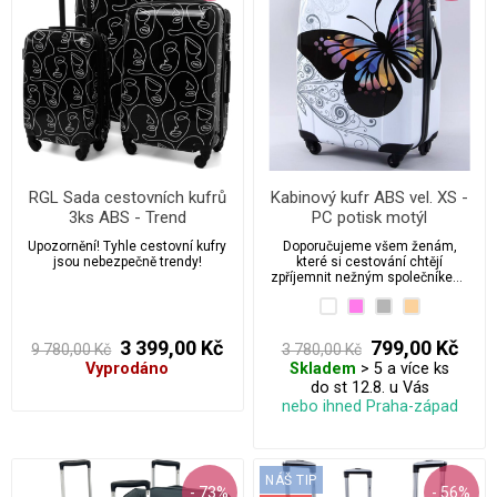
RGL Sada cestovních kufrů
Kabinový kufr ABS vel. XS -
3ks ABS - Trend
PC potisk motýl
Upozornění! Tyhle cestovní kufry
Doporučujeme všem ženám,
jsou nebezpečně trendy!
které si cestování chtějí
zpříjemnit nežným společníkem,
který zároveň vaše věci bude
bedlivě chránit.
3 399,00 Kč
799,00 Kč
9 780,00 Kč
3 780,00 Kč
Vyprodáno
Skladem
> 5 a více ks
do st 12.8. u Vás
nebo ihned Praha-západ
NÁŠ TIP
- 73%
- 56%