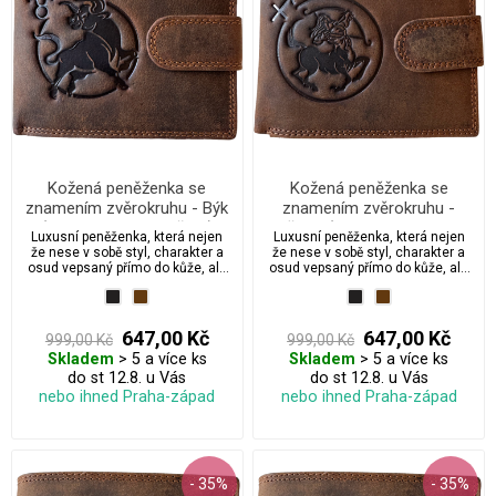
Kožená peněženka se
Kožená peněženka se
znamením zvěrokruhu - Býk
znamením zvěrokruhu -
(20. dubna – 20. května)
Střelec (22. listopadu – 21.
Luxusní peněženka, která nejen
Luxusní peněženka, která nejen
prosince)
že nese v sobě styl, charakter a
že nese v sobě styl, charakter a
osud vepsaný přímo do kůže, ale
osud vepsaný přímo do kůže, ale
také přichází s možností
také přichází s možností
dárkového balení, které promění
dárkového balení, které promění
obyčejný dárek v emotivní
obyčejný dárek v emotivní
zážitek. Vyberte si svou verzi: od
zážitek. Vyberte si svou verzi: od
647,00 Kč
647,00 Kč
999,00 Kč
999,00 Kč
elegantní “S péčí – impregnace
elegantní “S péčí – impregnace
Skladem
> 5 a více ks
Skladem
> 5 a více ks
zdarma”, přes „S péčí + dárkem“
zdarma”, přes „S péčí + dárkem“
až po oblíbenou verzi „Pro štěstí s
do st 12.8. u Vás
až po oblíbenou verzi „Pro štěstí s
do st 12.8. u Vás
péčí + pravý čtyřlístek“ — darujte
péčí + pravý čtyřlístek“ — darujte
nebo ihned Praha-západ
nebo ihned Praha-západ
více než jen peněženku. Dostupné
více než jen peněženku. Dostupné
ve dvou nadčasových odstínech:
ve dvou nadčasových odstínech:
grafitová a kávově hnědá.
grafitová a kávově hnědá.
- 35%
- 35%