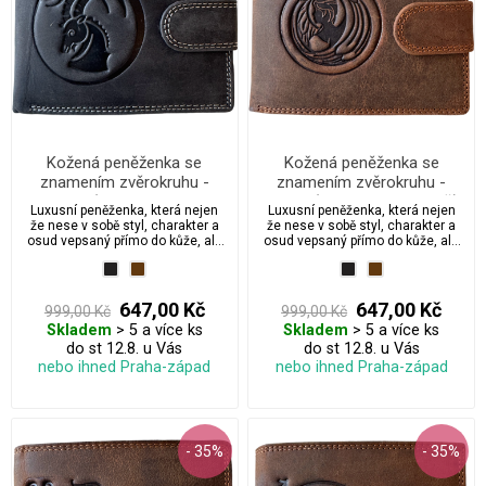
Kožená peněženka se
Kožená peněženka se
znamením zvěrokruhu -
znamením zvěrokruhu -
Kozoroh (22. prosince – 19.
Panna (23. srpna – 22. září)
Luxusní peněženka, která nejen
Luxusní peněženka, která nejen
ledna)
že nese v sobě styl, charakter a
že nese v sobě styl, charakter a
osud vepsaný přímo do kůže, ale
osud vepsaný přímo do kůže, ale
také přichází s možností
také přichází s možností
dárkového balení, které promění
dárkového balení, které promění
obyčejný dárek v emotivní
obyčejný dárek v emotivní
zážitek. Vyberte si svou verzi: od
zážitek. Vyberte si svou verzi: od
647,00 Kč
647,00 Kč
999,00 Kč
999,00 Kč
elegantní “S péčí – impregnace
elegantní “S péčí – impregnace
Skladem
> 5 a více ks
Skladem
> 5 a více ks
zdarma”, přes „S péčí + dárkem“
zdarma”, přes „S péčí + dárkem“
až po oblíbenou verzi „Pro štěstí s
do st 12.8. u Vás
až po oblíbenou verzi „Pro štěstí s
do st 12.8. u Vás
péčí + pravý čtyřlístek“ — darujte
péčí + pravý čtyřlístek“ — darujte
nebo ihned Praha-západ
nebo ihned Praha-západ
více než jen peněženku. Dostupné
více než jen peněženku. Dostupné
ve dvou nadčasových odstínech:
ve dvou nadčasových odstínech:
grafitová a kávově hnědá.
grafitová a kávově hnědá.
- 35%
- 35%