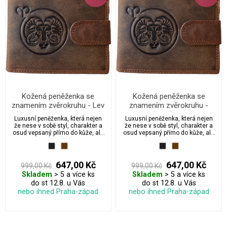
Kožená peněženka se
Kožená peněženka se
znamením zvěrokruhu - Lev
znamením zvěrokruhu -
(23. července – 22. srpna)
Beran (21. března – 19.
Luxusní peněženka, která nejen
Luxusní peněženka, která nejen
dubna)
že nese v sobě styl, charakter a
že nese v sobě styl, charakter a
osud vepsaný přímo do kůže, ale
osud vepsaný přímo do kůže, ale
také přichází s možností
také přichází s možností
dárkového balení, které promění
dárkového balení, které promění
obyčejný dárek v emotivní
obyčejný dárek v emotivní
zážitek. Vyberte si svou verzi: od
zážitek. Vyberte si svou verzi: od
647,00 Kč
647,00 Kč
999,00 Kč
999,00 Kč
elegantní “S péčí – impregnace
elegantní “S péčí – impregnace
Skladem
> 5 a více ks
Skladem
> 5 a více ks
zdarma”, přes „S péčí + dárkem“
zdarma”, přes „S péčí + dárkem“
až po oblíbenou verzi „Pro štěstí s
do st 12.8. u Vás
až po oblíbenou verzi „Pro štěstí s
do st 12.8. u Vás
péčí + pravý čtyřlístek“ — darujte
péčí + pravý čtyřlístek“ — darujte
nebo ihned Praha-západ
nebo ihned Praha-západ
více než jen peněženku. Dostupné
více než jen peněženku. Dostupné
ve dvou nadčasových odstínech:
ve dvou nadčasových odstínech:
grafitová a kávově hnědá.
grafitová a kávově hnědá.