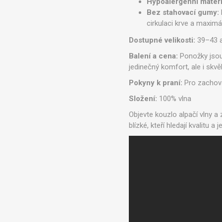
Hypoalergenní materi
Bez stahovací gumy:
cirkulaci krve a maximá
Dostupné velikosti:
39–43 a 
Balení a cena:
Ponožky jsou 
jedinečný komfort, ale i skv
Pokyny k praní:
Pro zachová
Složení:
100% vlna
Objevte kouzlo alpačí vlny a
blízké, kteří hledají kvalitu 