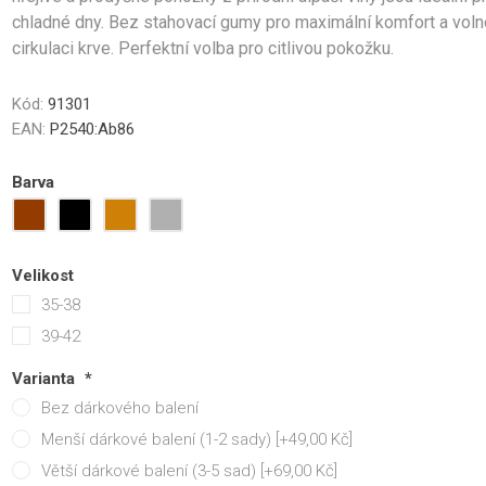
ámské
unisex
chladné dny. Bez stahovací gumy pro maximální komfort a vol
Střední obaly na kufr M
cirkulaci krve. Perfektní volba pro citlivou pokožku.
Velké obaly na kufr L
Zobrazit více
Kód:
91301
EAN:
P2540:Ab86
dle velikosti
Kufry s TSA zámky
Kategorie kvality
í kufry vel.S
1. Pro náročné
Barva
í kufry vel.M
2. Zlatá střední cesta
kufry vel. L
3. Lidová cena
Velikost
35-38
39-42
ovna kufrů
Kosmetické kufříky
Kufry Business
Varianta
*
Bez dárkového balení
Menší dárkové balení (1-2 sady) [+49,00 Kč]
Větší dárkové balení (3-5 sad) [+69,00 Kč]