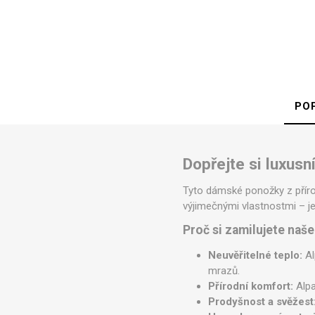
PO
Dopřejte si luxusn
Tyto dámské ponožky z přírod
výjimečnými vlastnostmi – je 
Proč si zamilujete naš
Neuvěřitelné teplo:
Al
mrazů.
Přírodní komfort:
Alpa
Prodyšnost a svěžest