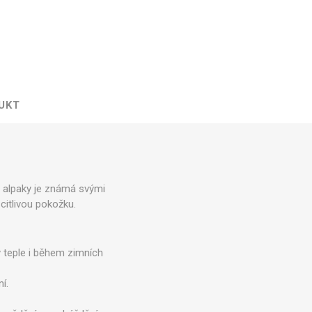
UKT
my alpaky je známá svými
 citlivou pokožku.
v teple i během zimních
í.