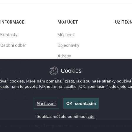
INFORMACE
MŮJ ÚČET
UŽITEČ
Kontakty
Můj účet
Osobní odběr
Objednávky
Adresy
Obchodní podmínky
Nákupní košík
Cookies
Reklamační řád
Oblíbené položky
vají cookies, které nám pomáhají zjistit, jak jsou naše stránky použív
Doprava
usíte nám to povolit. Kliknutím na tlačítko „OK, souhlasím“ udělujete te
Zásady používání
souborů cookie
Nastavení
OK, souhlasím
Souhlas můžete odmítnout
zde
.
e
Designed by
Nop-Templates.com
Copyright © 2026 eKufr.cz