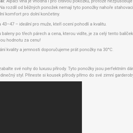
ál:
Alpačí vlna je vhodná i pro citlivou pokožku, protože nezpůsobuje
Na rozdíl od běžných ponožek nemají tyto ponožky nahoře stahovací
lní komfort pro dolní končetiny.
43–47 – ideální pro muže, kteří ocení pohodlí a kvalitu.
baleny po třech párech a cena, kterou vidíte, je za celý tento balíče
ělou hodnotu za cenu!
ní kvality a jemnosti doporučujeme prát ponožky na 30°C.
 zabalte své nohy do luxusu přírody. Tyto ponožky jsou perfektním 
a jedinečný styl. Přineste si kousek přírody přímo do své zimní garderob