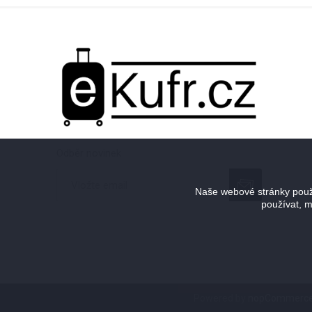
Odběr novinek
Naše webové stránky použí
používat, m
Odebírat
Zrušit odběr
Powered by
nopCommerc