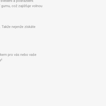
 svědění a podráždění.
 gumu, což zajišťuje volnou
k. Takže nejenže získáte
dárkem pro vás nebo vaše
y!