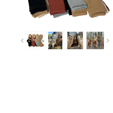
d
Kufry 
Palubn
Středn
Velké 
Půjč