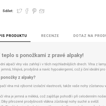
Sdílet:
PIS PRODUKTU
RECENZE
DOTAZ NA PROD
í teplo s ponožkami z pravé alpaky!
ní alpačí vlny vás zahřejí i v těch nejchladnějších dnech. Vlna z la
jemná, hřejivá, prodyšná a navíc hypoalergenní, což ji činí ideální pro
e ponožky z alpaky?
pačí vlna má výborné izolační vlastnosti, takže vaše nohy zůstanou 
čí vlna je jemná a měkká, což zajišťuje pohodlí i při celodenním nošen
:
Díky přirozené prodyšnosti vlákna zůstávají nohy suché a svěží.