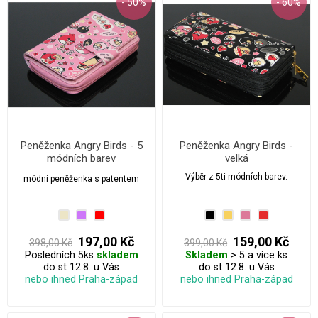
- 50%
- 60%
Peněženka Angry Birds - 5
Peněženka Angry Birds -
módních barev
velká
Výběr z 5ti módních barev.
módní peněženka s patentem
197,00 Kč
159,00 Kč
398,00 Kč
399,00 Kč
Posledních 5ks
skladem
Skladem
> 5 a více ks
do st 12.8. u Vás
do st 12.8. u Vás
nebo ihned Praha-západ
nebo ihned Praha-západ