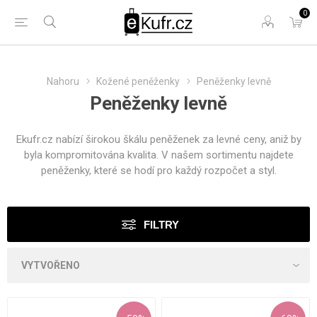
0
Nahoru
Kožené peněženky
Peněženky levně
Peněženky levně
Ekufr.cz nabízí širokou škálu peněženek za levné ceny, aniž by
byla kompromitována kvalita. V našem sortimentu najdete
peněženky, které se hodí pro každý rozpočet a styl.
FILTRY