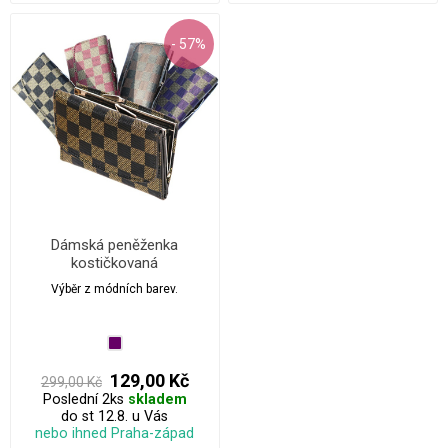
- 57%
Dámská peněženka
kostičkovaná
Výběr z módních barev.
129,00 Kč
299,00 Kč
Poslední 2ks
skladem
do st 12.8. u Vás
nebo ihned Praha-západ