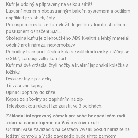
Kufr je odolný a připravený na velkou zátěž.
Luxusní interiér s oboustranným balícím systémem a oddílem
například pro oblek, šaty.
Pro úsporu místa lze kufr vložit do jiného v tomto shodném
postupném označení S,M,L.
Skořepina kufru je z lehoučkého ABS Kvalitní a lehký materiál,
odolný proti nárazu, nepromokavý.
Pohodlný transport: 4 silná kola s kvalitními ložisky, otáčejí se
o 360°, zaručují velký komfort.
Kufr má dvě držadla, čtyři nožky a kvalitní japonská kolečka s
ložisky.
Dvoucestný zip s očky.
Tři zásuvné kapsy.
Upínací popruhy do kříže.
Kapsa ze síťoviny se zapínáním na zip.
Teleskopickou rukojeť lze zajistit ve 3 polohách.
Základní integrovaný zámek pro vaše bezpečí vám rádi
zdarma namontujeme na Váš cestovní kufr.
Ochrání vaše zavazadlo na cestách. Avšak pokud narazíte na
letištní kontrolu a Váše zavazadlo bude tímto zámkem