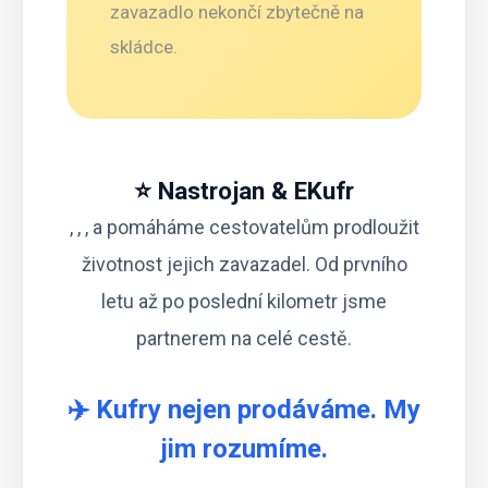
zavazadlo nekončí zbytečně na
skládce.
⭐ Nastrojan & EKufr
, , , a pomáháme cestovatelům prodloužit
životnost jejich zavazadel. Od prvního
letu až po poslední kilometr jsme
partnerem na celé cestě.
✈️ Kufry nejen prodáváme. My
jim rozumíme.