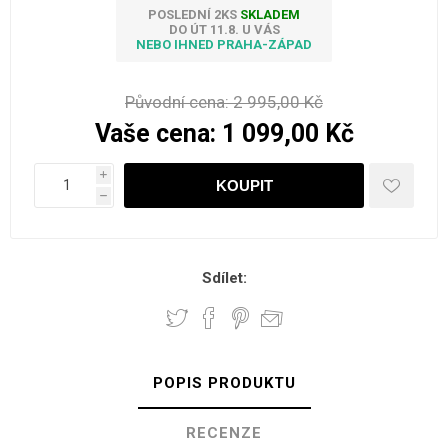
POSLEDNÍ 2KS
SKLADEM
DO ÚT 11.8. U VÁS
NEBO IHNED PRAHA-ZÁPAD
Původní cena:
2 995,00 Kč
Vaše cena:
1 099,00 Kč
i
h
Sdílet:
POPIS PRODUKTU
RECENZE