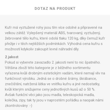
DOTAZ NA PRODUKT
Kufr má vyztužené rohy jsou tím více odolné a připravené na
velkou zátěž. Vylepšený materiál ABS, tvarovaný, vyztužený,
žebrované tělo kufru, které odolá tlaku 120 kg, díky čemuž kufr
přežije i v těch nejtěžších podmínkách. Výhodná cena kufru s
možností kdykoliv zakoupit levné náhradní díly.
2.jakost
Pokud si vyberete zavazadlo 2. jakosti není to nic špatného.
Většina zboží této kategorie je z běžného sortimentu
vyřazena kvůli drobným estetickým vadám, které nemají vliv na
funkčnost výrobku. Jedná se o drobné šrámy, škrábance,
znečištění, natržená látka ve vnitřku kufru a jiné nedostatky,
kvůli kterým snižujeme ceny jednotlivých kusů až o 50 %.
Avšak funkční věci jako jsou madla, teleskopická madla,
kolečka, zipy, tak ty jsou v naprostém pořádku a naopak námi
zkontrolovány :-)