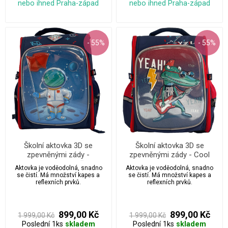
nebo ihned Praha-západ
nebo ihned Praha-západ
- 55%
- 55%
Školní aktovka 3D se
Školní aktovka 3D se
zpevněnými zády -
zpevněnými zády - Cool
Kosmonaut na měsíci
krokodýl
Aktovka je voděodolná, snadno
Aktovka je voděodolná, snadno
se čistí. Má množství kapes a
se čistí. Má množství kapes a
reflexních prvků.
reflexních prvků.
899,00 Kč
899,00 Kč
1 999,00 Kč
1 999,00 Kč
Poslední 1ks
skladem
Poslední 1ks
skladem