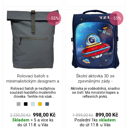
- 55%
- 55%
Rolovací batoh s
Školní aktovka 3D se
minimalistickým designem a
zpevněnými zády -
voděodolnou vrstvou
Kosmonaut v lodi
Rolovací batoh je nezbytnou
Aktovka je voděodolná, snadno
součástí každého moderního
se čistí. Má množství kapes a
člověka. Tenhle má však
reflexních prvků.
minimalistický Design je z
měkkého pogumovaného
materiálu který je voděodolný.
998,00 Kč
899,00 Kč
2 230,00 Kč
1 999,00 Kč
Skladem
> 5 a více ks
Poslední 1ks
skladem
do út 11.8. u Vás
do út 11.8. u Vás