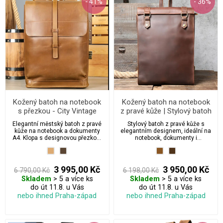
- 41%
- 36%
Kožený batoh na notebook
Kožený batoh na notebook
s přezkou - City Vintage
z pravé kůže | Stylový batoh
do práce i na cesty
Elegantní městský batoh z pravé
Stylový batoh z pravé kůže s
kůže na notebook a dokumenty
elegantním designem, ideální na
A4. Klopa s designovou přezkou,
notebook, dokumenty i
zip pod klopou, polstrované
každodenní nošení. Dostupný v
popruhy a prodyšná záda pro
karamelově a kávově hnědé barvě.
pohodlné nošení do práce i do
Spojení luxusu, kvality a
města.
praktičnosti v jednom.
3 995,00 Kč
3 950,00 Kč
6 790,00 Kč
6 198,00 Kč
Skladem
> 5 a více ks
Skladem
> 5 a více ks
do út 11.8. u Vás
do út 11.8. u Vás
nebo ihned Praha-západ
nebo ihned Praha-západ