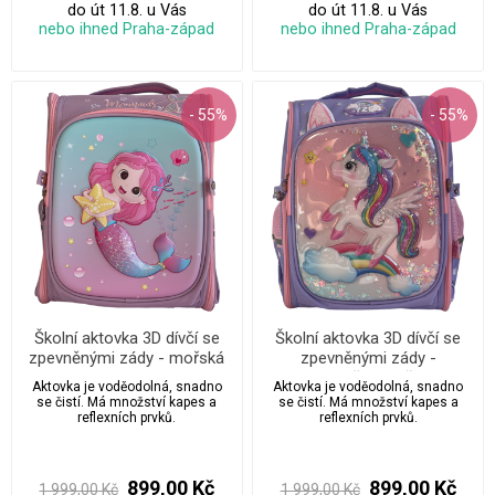
do út 11.8. u Vás
do út 11.8. u Vás
nebo ihned Praha-západ
nebo ihned Praha-západ
- 55%
- 55%
Školní aktovka 3D dívčí se
Školní aktovka 3D dívčí se
zpevněnými zády - mořská
zpevněnými zády -
panna
jednorožec s ušima
Aktovka je voděodolná, snadno
Aktovka je voděodolná, snadno
se čistí. Má množství kapes a
se čistí. Má množství kapes a
reflexních prvků.
reflexních prvků.
899,00 Kč
899,00 Kč
1 999,00 Kč
1 999,00 Kč