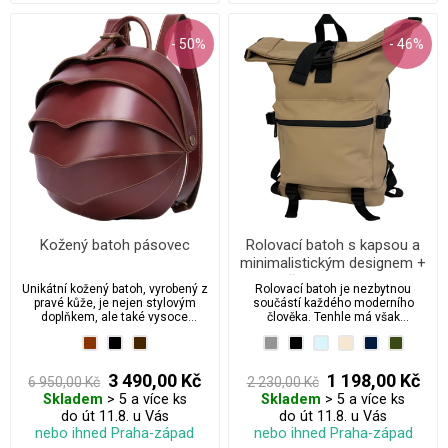
- 50%
- 46%
Kožený batoh pásovec
Rolovací batoh s kapsou a
minimalistickým designem +
voděodolnou vrstvou
Unikátní kožený batoh, vyrobený z
Rolovací batoh je nezbytnou
pravé kůže, je nejen stylovým
součástí každého moderního
doplňkem, ale také vysoce
člověka. Tenhle má však
funkčním a bezpečným
minimalistický Design je z
způsobem, jak přenášet své věci.
měkkého pogumovaného
materiálu který je voděodolný.
3 490,00 Kč
1 198,00 Kč
6 950,00 Kč
2 230,00 Kč
Skladem
> 5 a více ks
Skladem
> 5 a více ks
do út 11.8. u Vás
do út 11.8. u Vás
nebo ihned Praha-západ
nebo ihned Praha-západ