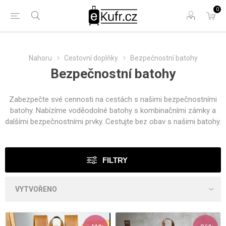
0
Nahoru
Cestovní doplňky
Bezpečnostní batohy
Bezpečnostní batohy
Zabezpečte své cennosti na cestách s našimi bezpečnostními
batohy. Nabízíme voděodolné batohy s kombinačními zámky a
dalšími bezpečnostními prvky. Cestujte bez obav s našimi batohy.
FILTRY