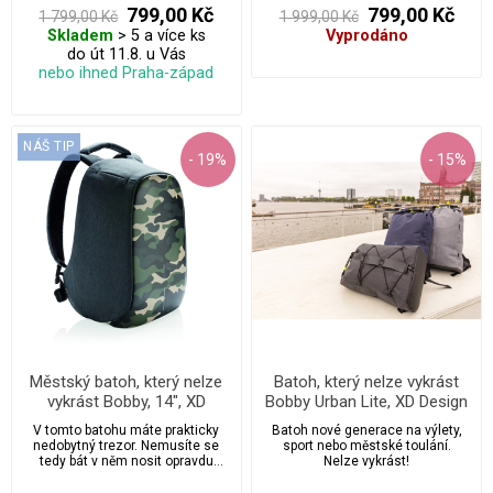
799,00 Kč
799,00 Kč
1 799,00 Kč
1 999,00 Kč
Skladem
> 5 a více ks
Vyprodáno
do út 11.8. u Vás
nebo ihned Praha-západ
NÁŠ TIP
- 19%
- 15%
Městský batoh, který nelze
Batoh, který nelze vykrást
vykrást Bobby, 14", XD
Bobby Urban Lite, XD Design
Design, camouflage
- 3 barvy
V tomto batohu máte prakticky
Batoh nové generace na výlety,
nedobytný trezor. Nemusíte se
sport nebo městské toulání.
tedy bát v něm nosit opravdu
Nelze vykrást!
cokoliv.