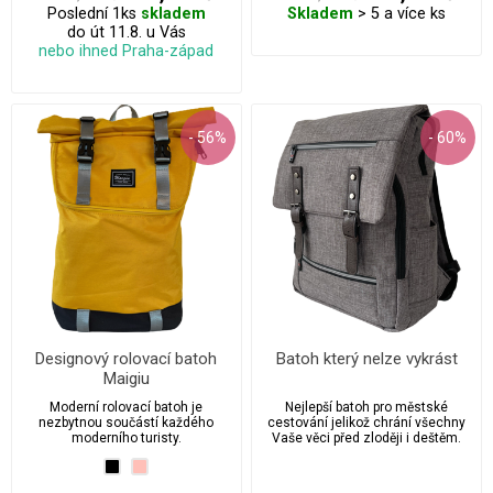
Poslední 1ks
skladem
Skladem
> 5 a více ks
do út 11.8. u Vás
nebo ihned Praha-západ
- 56%
- 60%
Designový rolovací batoh
Batoh který nelze vykrást
Maigiu
Moderní rolovací batoh je
Nejlepší batoh pro městské
nezbytnou součástí každého
cestování jelikož chrání všechny
moderního turisty.
Vaše věci před zloději i deštěm.