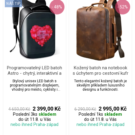
NÁŠ TIP
- 48%
- 52%
Programovatelný LED batoh
Kožený batoh na notebook
Astro - chytrý, interaktivní a
s úchytem pro cestovní kufr
jednoduše
Stylový unisex LED batoh s
Tento elegantní kožený batoh je
personalizovatelný
programovatelným displejem,
skvělým příkladem luxusního
vhodný pro město, cyklisty i
designu a funkčnosti.
motorkáře. Připojení přes
Bluetooth, prostor na notebook
15’’ a tablet 10’’. Odolný 100%
polyester. Personalizujte svůj styl
2 399,00 Kč
2 995,00 Kč
4 650,00 Kč
6 290,00 Kč
obrázky, texty i GIFy díky mobilní
Poslední 3ks
skladem
Poslední 1ks
skladem
aplikaci!
do út 11.8. u Vás
do út 11.8. u Vás
nebo ihned Praha-západ
nebo ihned Praha-západ