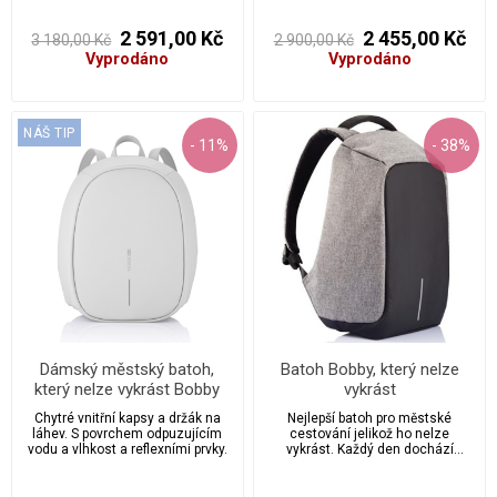
2 591,00 Kč
2 455,00 Kč
3 180,00 Kč
2 900,00 Kč
Vyprodáno
Vyprodáno
NÁŠ TIP
- 11%
- 38%
Dámský městský batoh,
Batoh Bobby, který nelze
který nelze vykrást Bobby
vykrást
Elle
Chytré vnitřní kapsy a držák na
Nejlepší batoh pro městské
láhev. S povrchem odpuzujícím
cestování jelikož ho nelze
vodu a vlhkost a reflexními prvky.
vykrást. Každý den dochází
celosvětově ke 400 000
kapesních krádeží.