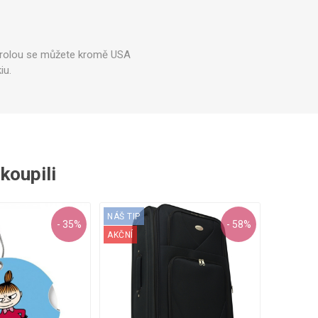
ntrolou se můžete kromě USA
iu.
akoupili
NÁŠ TIP
- 35%
- 58%
AKČNÍ