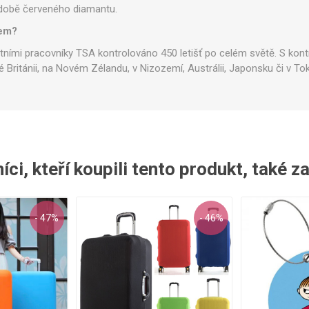
podobě červeného diamantu.
kem?
ními pracovníky TSA kontrolováno 450 letišť po celém světě. S ko
é Británii, na Novém Zélandu, v Nizozemí, Austrálii, Japonsku či v Tok
ci, kteří koupili tento produkt, také z
- 47%
- 46%