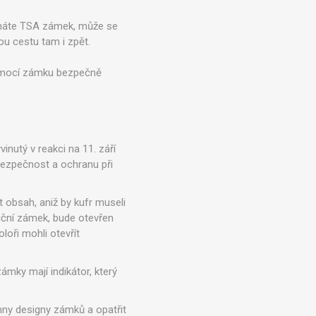
nemáte TSA zámek, může se
u cestu tam i zpět.
 pomocí zámku bezpečně
inutý v reakci na 11. září
bezpečnost a ochranu při
t obsah, aniž by kufr museli
diční zámek, bude otevřen
loři mohli otevřít
mky mají indikátor, který
hny designy zámků a opatřit