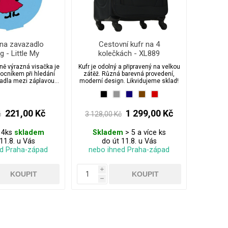
 na zavazadlo
Cestovní kufr na 4
 - Little My
kolečkách - XL889
vně výrazná visačka je
Kufr je odolný a připravený na velkou
cníkem při hledání
zátěž. Různá barevná provedení,
adla mezi záplavou
moderní design. Likvidujeme sklad!
tatních!
221,00 Kč
1 299,00 Kč
č
3 128,00 Kč
 4ks
skladem
Skladem
> 5 a více ks
11.8. u Vás
do út 11.8. u Vás
ed Praha-západ
nebo ihned Praha-západ
i
h