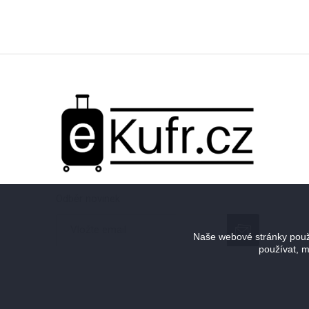
Odběr novinek
Naše webové stránky použí
používat, m
Odebírat
Zrušit odběr