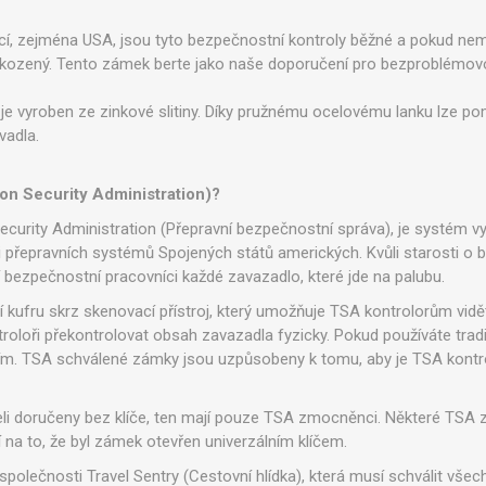
nací, zejména USA, jsou tyto bezpečnostní kontroly běžné a pokud 
kozený. Tento zámek berte jako naše doporučení pro bezproblémovo
 je vyroben ze zinkové slitiny. Díky pružnému ocelovému lanku lze
vadla.
ion Security Administration)?
ecurity Administration (Přepravní bezpečnostní správa), je systém vyv
 přepravních systémů Spojených států amerických. Kvůli starosti o 
í bezpečnostní pracovníci každé zavazadlo, které jde na palubu.
í kufru skrz skenovací přístroj, který umožňuje TSA kontrolorům vidě
troloři překontrolovat obsah zavazadla fyzicky. Pokud používáte tra
utím. TSA schválené zámky jsou uzpůsobeny k tomu, aby je TSA kontro
i doručeny bez klíče, ten mají pouze TSA zmocněnci. Některé TSA zá
 na to, že byl zámek otevřen univerzálním klíčem.
olečnosti Travel Sentry (Cestovní hlídka), která musí schválit všec