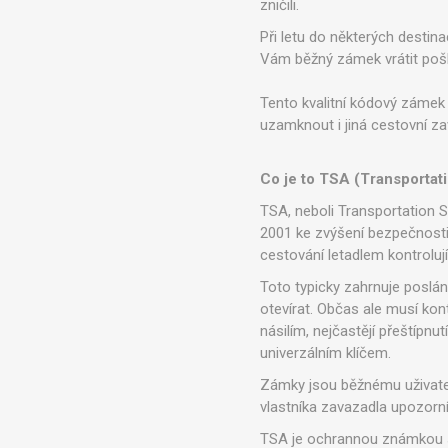
zničili.
Při letu do některých desti
Vám běžný zámek vrátit poš
Tento kvalitní kódový zámek
uzamknout i jiná cestovní za
Co je to TSA (Transportat
TSA, neboli Transportation S
2001 ke zvýšení bezpečnosti
cestování letadlem kontroluj
Toto typicky zahrnuje poslán
otevírat. Občas ale musí kon
násilím, nejčastějí přeštípn
univerzálním klíčem.
Zámky jsou běžnému uživatel
vlastníka zavazadla upozorní
TSA je ochrannou známkou sp