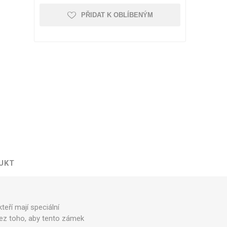
PŘIDAT K OBLÍBENÝM
Kufry odolné
Kufry dle objemu
30 - 50 litrů
51 - 80 litrů
81 - 110 litrů
Zobrazit více
UKT
Kufry značkové
Cuties and Pals
D&N
ří mají speciální
MEMBER'S
bez toho, aby tento zámek
Zobrazit více