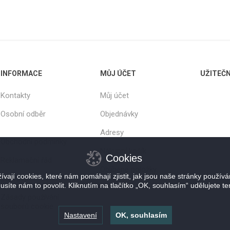
INFORMACE
MŮJ ÚČET
UŽITEČ
Kontakty
Můj účet
Osobní odběr
Objednávky
Adresy
Obchodní podmínky
Nákupní košík
Cookies
Reklamační řád
Oblíbené položky
vají cookies, které nám pomáhají zjistit, jak jsou naše stránky použív
Doprava
usíte nám to povolit. Kliknutím na tlačítko „OK, souhlasím“ udělujete te
Zásady používání
souborů cookie
Nastavení
OK, souhlasím