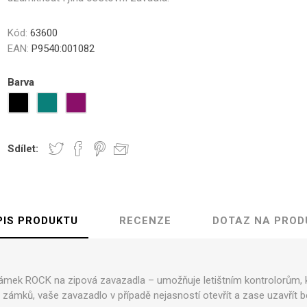
ámské
unisex
Střední obaly na kufr M
Velké obaly na kufr L
Kód:
63600
Zobrazit více
EAN:
P9540:001082
Barva
dle velikosti
Kufry s TSA zámky
Kategorie kvality
í kufry vel.S
1. Pro náročné
í kufry vel.M
2. Zlatá střední cesta
kufry vel. L
3. Lidová cena
Sdílet:
PIS PRODUKTU
RECENZE
DOTAZ NA PROD
ovna kufrů
Kosmetické kufříky
Kufry Business
ek ROCK na zipová zavazadla – umožňuje letištním kontrolorům, kte
zámků, vaše zavazadlo v případě nejasností otevřít a zase uzavřít 