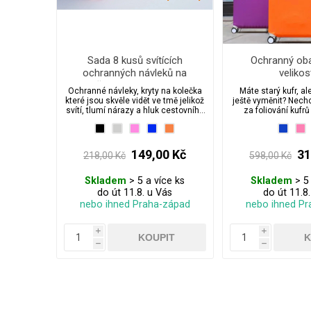
Sada 8 kusů svítících
Ochranný oba
ochranných návleků na
velikos
kolečka cestovního kufru
Ochranné návleky, kryty na kolečka
Máte starý kufr, al
které jsou skvěle vidět ve tmě jelikož
ještě vyměnit? Nechc
svítí, tlumí nárazy a hluk cestovního
za foliování kufrů
kufru. Navíc si lépe poznáte kufr na
letištním pásu.
149,00 Kč
31
218,00 Kč
598,00 Kč
Skladem
> 5 a více ks
Skladem
> 5 
do út 11.8. u Vás
do út 11.8
nebo ihned Praha-západ
nebo ihned Pr
i
i
h
h