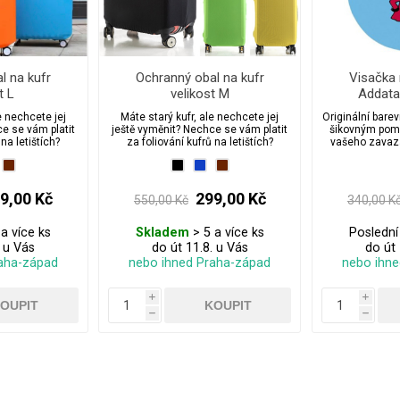
l na kufr
Ochranný obal na kufr
Visačka
t L
velikost M
Addatag
e nechcete jej
Máte starý kufr, ale nechcete jej
Originální bare
e se vám platit
ještě vyměnit? Nechce se vám platit
šikovným pomo
 na letištích?
za foliování kufrů na letištích?
vašeho zavaz
os
9,00 Kč
299,00 Kč
550,00 Kč
340,00 K
a více ks
Skladem
> 5 a více ks
Poslední
. u Vás
do út 11.8. u Vás
do út 
aha-západ
nebo ihned Praha-západ
nebo ihn
i
i
h
h