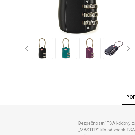
d
Kufry 
Palubn
Středn
Velké 
PO
Půjč
Bezpečnostní TSA kódový zám
„MASTER“ klíč od všech TSA 