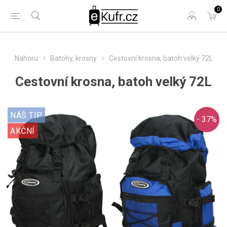
0
Nahoru
Batohy, krosny
Cestovní krosna, batoh velký 72L
Cestovní krosna, batoh velký 72L
NÁŠ TIP
- 37%
AKČNÍ