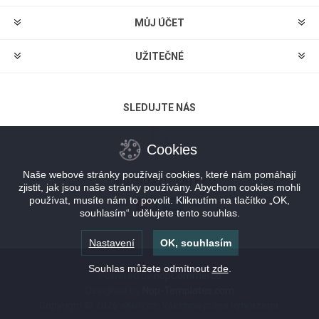
MŮJ ÚČET
UŽITEČNÉ
SLEDUJTE NÁS
Cookies
Naše webové stránky používají cookies, které nám pomáhají
MOŽNOSTI PLATBY
zjistit, jak jsou naše stránky používány. Abychom cookies mohli
používat, musíte nám to povolit. Kliknutím na tlačítko „OK,
souhlasím“ udělujete tento souhlas.
Nastavení
OK, souhlasím
Souhlas můžete odmítnout
zde
.
Powered by
nopCommerce
Designed by
Nop-Templates.com
Copyright © 2026 eKufr.cz. Všechna práva vyhrazena.