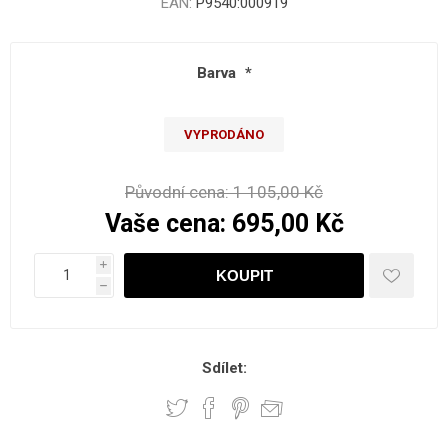
EAN:
P9540:000919
Barva
*
VYPRODÁNO
Původní cena:
1 105,00 Kč
Vaše cena:
695,00 Kč
i
h
Sdílet: