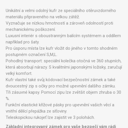
Unikátní a velmi odolný kufr ze speciálního otěruvzdorného
materiálu připraveného na velkou zátěž.
Vyznačuje se nízkou hmotností a zároveň odolností proti
mechanickému poškození.
Luxusní interiér s oboustranným balícím systémem a oddílem
například pro šaty.
Pro úsporu místa lze kufr vložit do jiného v tomto shodném
postupném označení S,M,L.
Pohodlný transport: speciální kolečka otočná ve 360 stupních,
která absorbují nárazy. S kvalitními japonskými ložisky, zaručují
velký komfort.
Kufr vlastní také svůj kódovací bezpečnostní zámek a také
dvoucestný zip s očky pro možné upevnění dalšího zámku.
Tři zásuvné kapsy. Pomocí zipu lze zvětšit objem zhruba o 30
%.
Funkční elastické křížové pásky pro upevnění vašich věcí a
vnitřní dělící přepážka ze síťoviny.
Teleskopickou rukojeť lze zajistit ve 3 polohách.
Základní integrovaný zámek pro vaše bezpečí vám rádi