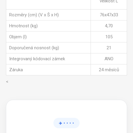
velikost L
Rozměry (cm) (V x Š x H)
76x47x33
Hmotnost (kg)
4,70
Objem (l)
105
Doporučená nosnost (kg)
21
Integrovaný kódovací zámek
ANO
Záruka
24 měsíců
<
✈️ • • • •