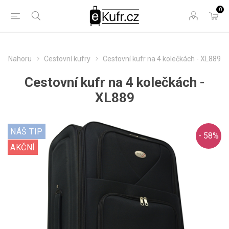
0
Nahoru
Cestovní kufry
Cestovní kufr na 4 kolečkách - XL889
Cestovní kufr na 4 kolečkách -
XL889
NÁŠ TIP
- 58%
AKČNÍ