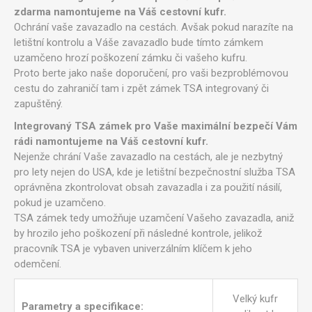
zdarma namontujeme na Váš cestovní kufr.
Ochrání vaše zavazadlo na cestách. Avšak pokud narazíte na
letištní kontrolu a Váše zavazadlo bude tímto zámkem
uzamčeno hrozí poškození zámku či vašeho kufru.
Proto berte jako naše doporučení, pro vaši bezproblémovou
cestu do zahraničí tam i zpět zámek TSA integrovaný či
zapuštěný.
Integrovaný TSA zámek pro Vaše maximální bezpečí Vám
rádi namontujeme na Váš cestovní kufr.
Nejenže chrání Vaše zavazadlo na cestách, ale je nezbytný
pro lety nejen do USA, kde je letištní bezpečnostní služba TSA
oprávněna zkontrolovat obsah zavazadla i za použití násilí,
pokud je uzamčeno.
TSA zámek tedy umožňuje uzamčení Vašeho zavazadla, aniž
by hrozilo jeho poškození při následné kontrole, jelikož
pracovník TSA je vybaven univerzálním klíčem k jeho
odemčení.
Velký kufr
Parametry a specifikace: