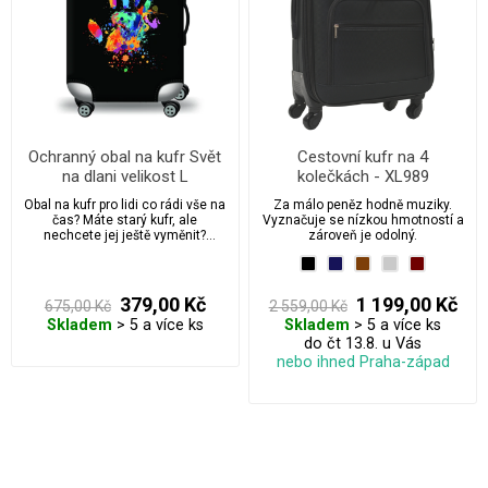
Ochranný obal na kufr Svět
Cestovní kufr na 4
na dlani velikost L
kolečkách - XL989
Obal na kufr pro lidi co rádi vše na
Za málo peněz hodně muziky.
čas? Máte starý kufr, ale
Vyznačuje se nízkou hmotností a
nechcete jej ještě vyměnit?
zároveň je odolný.
Nechce se vám platit za foliování
kufrů na letištích?
379,00 Kč
1 199,00 Kč
675,00 Kč
2 559,00 Kč
Skladem
> 5 a více ks
Skladem
> 5 a více ks
do čt 13.8. u Vás
nebo ihned Praha-západ