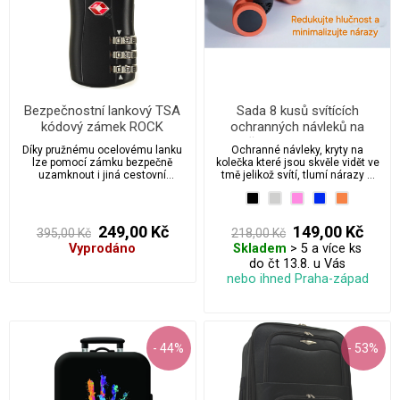
Bezpečnostní lankový TSA
Sada 8 kusů svítících
kódový zámek ROCK
ochranných návleků na
kolečka cestovního kufru
Díky pružnému ocelovému lanku
Ochranné návleky, kryty na
lze pomocí zámku bezpečně
kolečka které jsou skvěle vidět ve
uzamknout i jiná cestovní
tmě jelikož svítí, tlumí nárazy a
zavadla.
hluk cestovního kufru. Navíc si
lépe poznáte kufr na letištním
pásu.
249,00 Kč
149,00 Kč
395,00 Kč
218,00 Kč
Vyprodáno
Skladem
> 5 a více ks
do čt 13.8. u Vás
nebo ihned Praha-západ
- 44%
- 53%