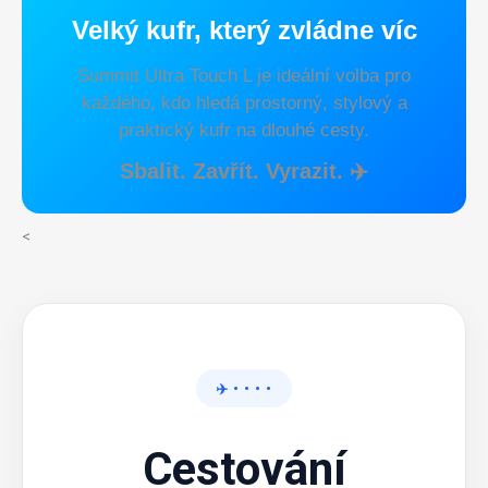
Velký kufr, který zvládne víc
Summit Ultra Touch L je ideální volba pro
každého, kdo hledá prostorný, stylový a
praktický kufr na dlouhé cesty.
Sbalit. Zavřít. Vyrazit. ✈️
<
✈️ • • • •
Cestování