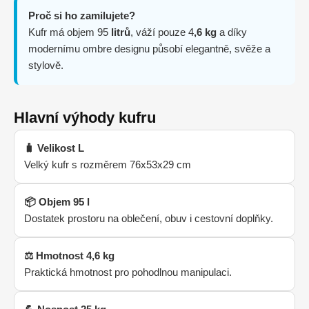
Proč si ho zamilujete?
Kufr má objem 95
litrů
, váží pouze 4
,6 kg
a díky
modernímu ombre designu působí elegantně, svěže a
stylově.
Hlavní výhody kufru
🧳 Velikost L
Velký kufr s rozměrem 76x53x29 cm
📦 Objem 95 l
Dostatek prostoru na oblečení, obuv i cestovní doplňky.
⚖️ Hmotnost 4,6 kg
Praktická hmotnost pro pohodlnou manipulaci.