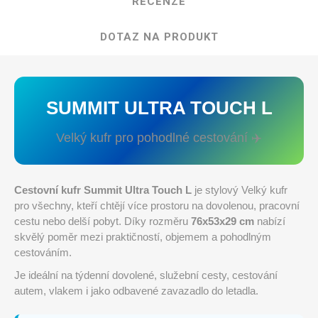
RECENZE
DOTAZ NA PRODUKT
SUMMIT ULTRA TOUCH L
Velký kufr pro pohodlné cestování ✈️
Cestovní kufr Summit Ultra Touch L
je stylový Velký kufr
pro všechny, kteří chtějí více prostoru na dovolenou, pracovní
cestu nebo delší pobyt. Díky rozměru
76x53x29 cm
nabízí
skvělý poměr mezi praktičností, objemem a pohodlným
cestováním.
Je ideální na týdenní dovolené, služební cesty, cestování
autem, vlakem i jako odbavené zavazadlo do letadla.