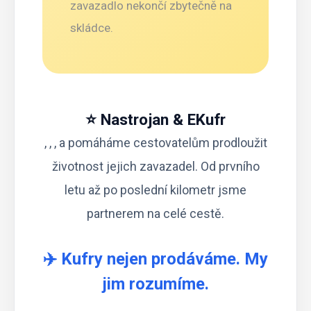
zavazadlo nekončí zbytečně na
skládce.
⭐ Nastrojan & EKufr
, , , a pomáháme cestovatelům prodloužit
životnost jejich zavazadel. Od prvního
letu až po poslední kilometr jsme
partnerem na celé cestě.
✈️ Kufry nejen prodáváme. My
jim rozumíme.