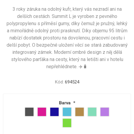
3 roky záruka na odolný kufr, který vás nezradí ani na
delších cestách. Summit L je vyroben z pevného
polypropylenu s příměsí gumy, díky čemuž je pružný, lehký
a mimořádně odolný proti prasknutí. Díky objemu 95 litrům
nabízí dostatek prostoru na dovolenou, pracovní cestu i
delší pobyt. O bezpečné uložení věcí se stará zabudovaný
integrovaný zámek. Moderní ombré design z něj dělá
stylového parťáka na cesty, který na letišti ani v hotelu
nepřehlédnete. ✈️🧳
Kód:
694524
Barva
*