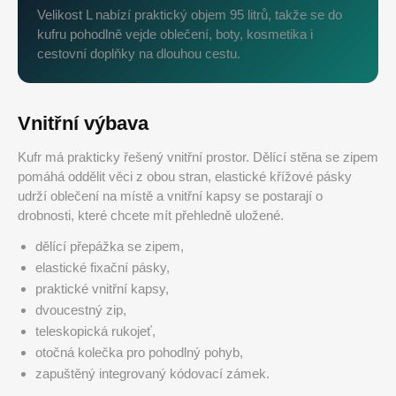
Velikost L nabízí praktický objem 95 litrů, takže se do
kufru pohodlně vejde oblečení, boty, kosmetika i
cestovní doplňky na dlouhou cestu.
Vnitřní výbava
Kufr má prakticky řešený vnitřní prostor. Dělící stěna se zipem
pomáhá oddělit věci z obou stran, elastické křížové pásky
udrží oblečení na místě a vnitřní kapsy se postarají o
drobnosti, které chcete mít přehledně uložené.
dělící přepážka se zipem,
elastické fixační pásky,
praktické vnitřní kapsy,
dvoucestný zip,
teleskopická rukojeť,
otočná kolečka pro pohodlný pohyb,
zapuštěný integrovaný kódovací zámek.