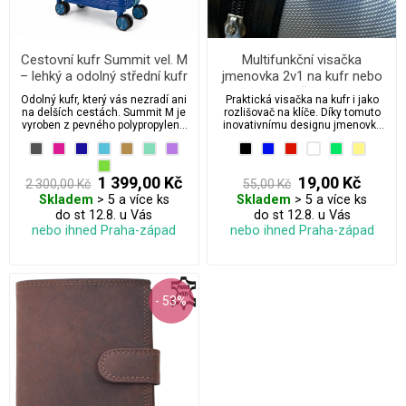
Cestovní kufr Summit vel. M
Multifunkční visačka
– lehký a odolný střední kufr
jmenovka 2v1 na kufr nebo
70 l s integrovaným
klíče
Odolný kufr, který vás nezradí ani
Praktická visačka na kufr i jako
zámkem
na delších cestách. Summit M je
rozlišovač na klíče. Díky tomuto
vyroben z pevného polypropylenu
inovativnímu designu jmenovky
s příměsí gumy, díky čemuž je
můžete snadno identifikovat své
pružný, lehký a mimořádně odolný
zavazadlo nebo klíče kdekoliv na
proti prasknutí. Díky objemu 70
cestách.
litrů nabízí dostatek prostoru na
1 399,00 Kč
19,00 Kč
2 300,00 Kč
55,00 Kč
dovolenou, pracovní cestu i delší
Skladem
> 5 a více ks
Skladem
> 5 a více ks
pobyt. O bezpečné uložení věcí se
stará zabudovaný integrovaný
do st 12.8. u Vás
do st 12.8. u Vás
zámek. Moderní ombré design z
nebo ihned Praha-západ
nebo ihned Praha-západ
něj dělá stylového parťáka na
cesty, který na letišti ani v hotelu
nepřehlédnete. ✈️🧳
- 53%