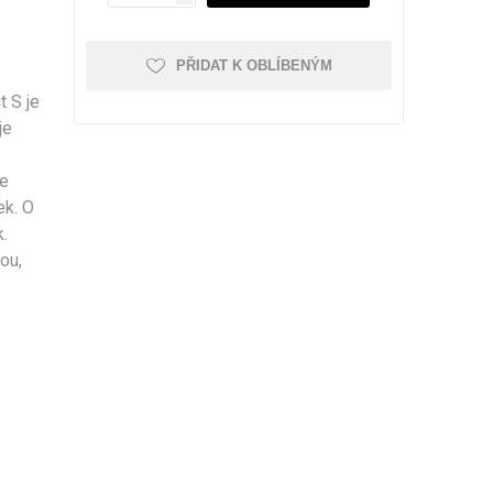
PŘIDAT K OBLÍBENÝM
t S je
je
Kufry odolné
Kufry dle objemu
30 - 50 litrů
se
51 - 80 litrů
ek. O
81 - 110 litrů
.
Zobrazit více
ou,
Kufry značkové
Cuties and Pals
D&N
MEMBER'S
Zobrazit více