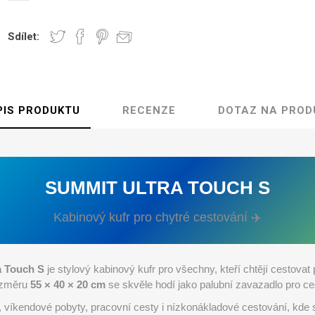
Sdílet:
PIS PRODUKTU
RECENZE
DOTAZ NA PROD
SUMMIT ULTRA TOUCH S
Kabinový kufr pro chytré cestování ✈️
a Touch S
je stylový kabinový kufr pro všechny, kteří chtějí cestovat
rozměru
55 × 40 × 20 cm
se skvěle hodí jako palubní zavazadlo pro ce
é, víkendové pobyty, pracovní cesty i nízkonákladové cestování, kde 