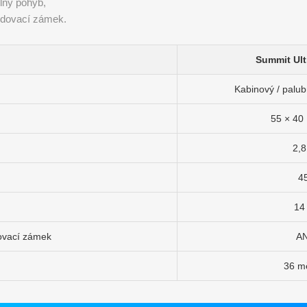
lný pohyb,
ódovací zámek.
Summit Ult
Kabinový / palubn
55 × 40
2,8
45
14
ovací zámek
A
36 m