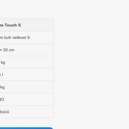
ra Touch S
í kufr velikost S
 × 20 cm
 kg
 l
 kg
NO
ěsíců