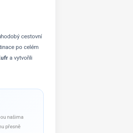
ouhodobý cestovní
stinace po celém
ufr
a vytvořili
dou našima
mu přesně