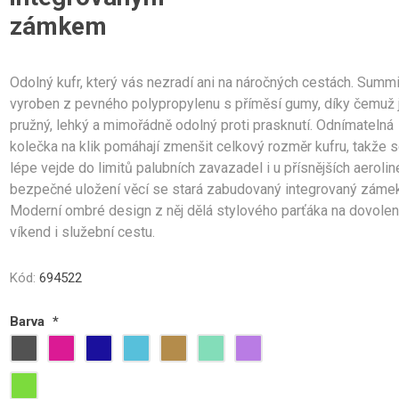
ámské
unisex
Střední obaly na kufr M
zámkem
Velké obaly na kufr L
Zobrazit více
Odolný kufr, který vás nezradí ani na náročných cestách. Summi
vyroben z pevného polypropylenu s příměsí gumy, díky čemuž 
dle velikosti
Kufry s TSA zámky
Kategorie kvality
pružný, lehký a mimořádně odolný proti prasknutí. Odnímatelná
í kufry vel.S
1. Pro náročné
kolečka na klik pomáhají zmenšit celkový rozměr kufru, takže 
í kufry vel.M
2. Zlatá střední cesta
lépe vejde do limitů palubních zavazadel i u přísnějších aerolin
kufry vel. L
3. Lidová cena
bezpečné uložení věcí se stará zabudovaný integrovaný zámek
Moderní ombré design z něj dělá stylového parťáka na dovolen
víkend i služební cestu.
Kód:
694522
ovna kufrů
Kosmetické kufříky
Kufry Business
Barva
*