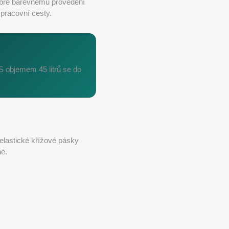
mbre barevnému provedení
 pracovní cesty.
S objemem 45 litrů se do
 elastické křížové pásky
né.