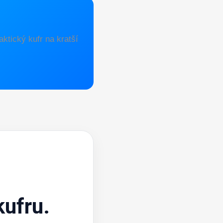
ktický kufr na kratší
ufru.