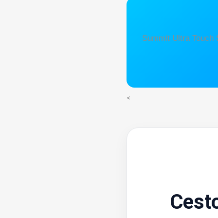
Summit Ultra Touch S
<
Cest