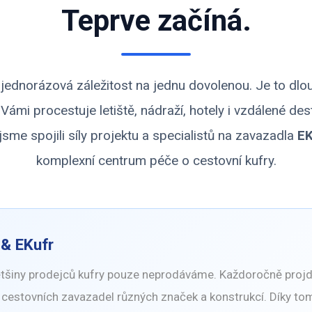
Teprve začíná.
ní jednorázová záležitost na jednu dovolenou. Je to dl
s Vámi procestuje letiště, nádraží, hotely i vzdálené de
jsme spojili síly projektu a specialistů na zavazadla
EK
komplexní centrum péče o cestovní kufry.
 & EKufr
většiny prodejců kufry pouze neprodáváme. Každoročně proj
cestovních zavazadel různých značek a konstrukcí. Díky to