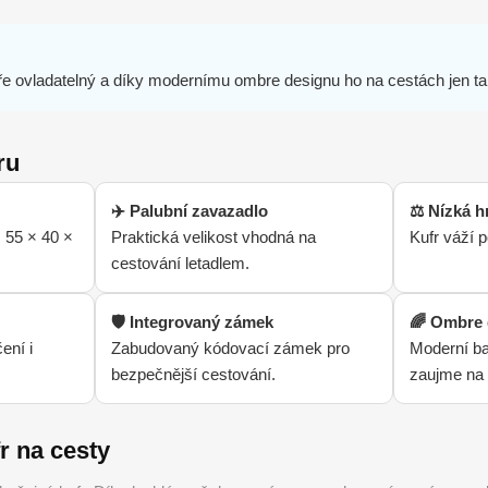
obře ovladatelný a díky modernímu ombre designu ho na cestách jen t
ru
✈️ Palubní zavazadlo
⚖️ Nízká 
 55 × 40 ×
Praktická velikost vhodná na
Kufr váží 
cestování letadlem.
🛡️ Integrovaný zámek
🌈 Ombre 
ení i
Zabudovaný kódovací zámek pro
Moderní ba
bezpečnější cestování.
zaujme na 
r na cesty