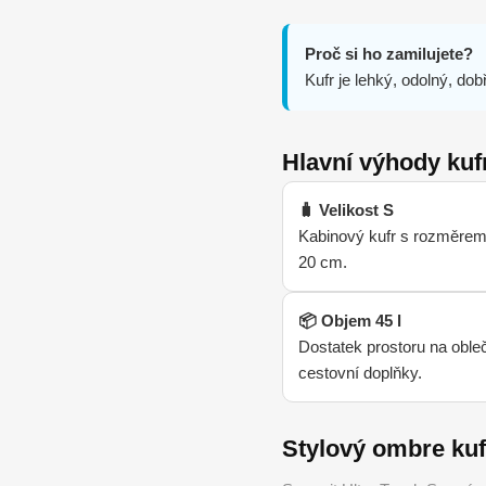
Proč si ho zamilujete?
Kufr je lehký, odolný, d
Hlavní výhody kuf
🧳 Velikost S
Kabinový kufr s rozměrem
20 cm.
📦 Objem 45 l
Dostatek prostoru na obleč
cestovní doplňky.
Stylový ombre kuf