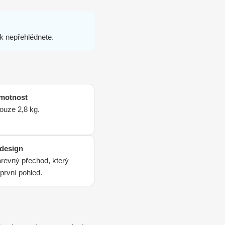
ak nepřehlédnete.
hmotnost
pouze 2,8 kg.
design
revný přechod, který
první pohled.