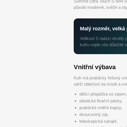
Summit Ultra Touch S není 
působí moderně, svěže a styl
Malý rozměr, velká 
Velikost S nabízí skvělý
kufru vejde vše důležité n
Vnitřní výbava
Kufr má prakticky řešený vni
udrží oblečení na místě a vni
dělící přepážka se zipem
elastické fixační pásky,
praktické vnitřní kapsy,
dvoucestný zip,
teleskopická rukojeť,