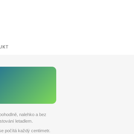
UKT
 pohodlně, nalehko a bez
stování letadlem.
se počítá každý centimetr.