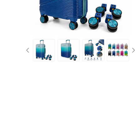
d
Kufry 
Palubn
Středn
Velké 
Půjč