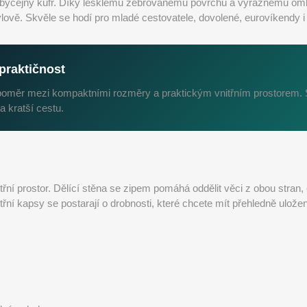
obyčejný kufr. Díky lesklému žebrovanému povrchu a výraznému o
ově. Skvěle se hodí pro mladé cestovatele, dovolené, eurovíkendy i
praktičnost
 poměr mezi kompaktními rozměry a praktickým vnitřním prostorem. 
a kratší cestu.
třní prostor. Dělící stěna se zipem pomáhá oddělit věci z obou stran,
třní kapsy se postarají o drobnosti, které chcete mít přehledně ulože
,