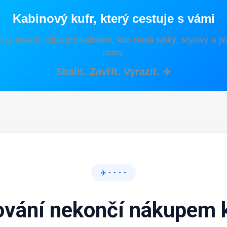
Kabinový kufr, který cestuje s vámi
 je ideální volba pro každého, kdo hledá lehký, stylový a pra
cesty.
Sbalit. Zavřít. Vyrazit. ✈️
✈️ • • • •
ování nekončí nákupem k