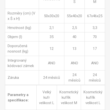
S
M
Rozměry (cm) (V
50x30x20
55x40x20
67x46x25
x Š x H)
Hmotnost (kg)
2,1
2,5
3,3
Objem (l)
35
40
70
Doporučená
12
13
17
nosnost (kg)
Integrovaný
ANO
ANO
ANO
kódovací zámek
24
24
Záruka
24 měsíců
měsíců
měsíců
Velký
Kosmetický
Kosmetický
Parametry a
kufr
kufřík
kufřík
specifikace:
velikost L
velikost M
velikost L