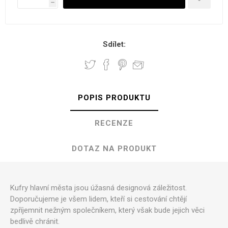
h
Sdílet:
POPIS PRODUKTU
RECENZE
DOTAZ NA PRODUKT
Kufry hlavní města jsou úžasná designová záležitost.
Doporučujeme je všem lidem, kteří si cestování chtějí
zpříjemnit nežným společníkem, který však bude jejich věci
bedlivě chránit.