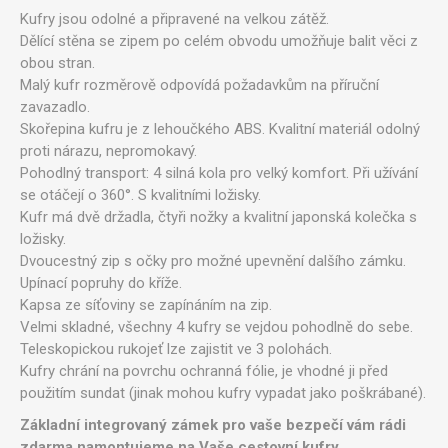
Kufry jsou odolné a připravené na velkou zátěž.
Dělící stěna se zipem po celém obvodu umožňuje balit věci z
obou stran.
Malý kufr rozměrově odpovídá požadavkům na příruční
zavazadlo.
Skořepina kufru je z lehoučkého ABS. Kvalitní materiál odolný
proti nárazu, nepromokavý.
Pohodlný transport: 4 silná kola pro velký komfort. Při užívání
se otáčejí o 360°. S kvalitními ložisky.
Kufr má dvě držadla, čtyři nožky a kvalitní japonská kolečka s
ložisky.
Dvoucestný zip s očky pro možné upevnění dalšího zámku.
Upínací popruhy do kříže.
Kapsa ze síťoviny se zapínáním na zip.
Velmi skladné, všechny 4 kufry se vejdou pohodlně do sebe.
Teleskopickou rukojeť lze zajistit ve 3 polohách.
Kufry chrání na povrchu ochranná fólie, je vhodné ji před
použitím sundat (jinak mohou kufry vypadat jako poškrábané).
Základní integrovaný zámek pro vaše bezpečí vám rádi
zdarma namontujeme na Vaše cestovní kufry.