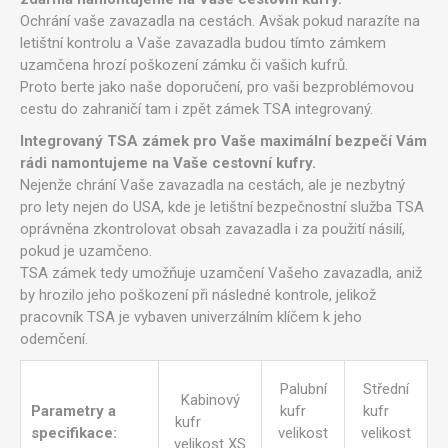
Ochrání vaše zavazadla na cestách. Avšak pokud narazíte na
letištní kontrolu a Vaše zavazadla budou tímto zámkem
uzamčena hrozí poškození zámku či vašich kufrů.
Proto berte jako naše doporučení, pro vaši bezproblémovou
cestu do zahraničí tam i zpět zámek TSA integrovaný.
Integrovaný TSA zámek pro Vaše maximální bezpečí Vám
rádi namontujeme na Vaše cestovní kufry.
Nejenže chrání Vaše zavazadla na cestách, ale je nezbytný
pro lety nejen do USA, kde je letištní bezpečnostní služba TSA
oprávněna zkontrolovat obsah zavazadla i za použití násilí,
pokud je uzamčeno.
TSA zámek tedy umožňuje uzamčení Vašeho zavazadla, aniž
by hrozilo jeho poškození při následné kontrole, jelikož
pracovník TSA je vybaven univerzálním klíčem k jeho
odemčení.
Palubní
Střední
Kabinový
Parametry a
kufr
kufr
kufr
specifikace:
velikost
velikost
velikost XS