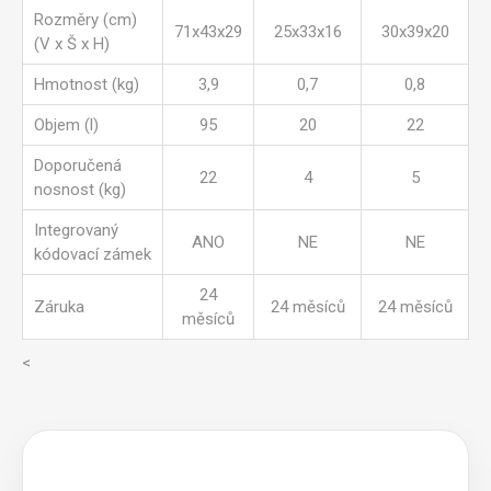
Rozměry (cm)
71x43x29
25x33x16
30x39x20
(V x Š x H)
Hmotnost (kg)
3,9
0,7
0,8
Objem (l)
95
20
22
Doporučená
22
4
5
nosnost (kg)
Integrovaný
ANO
NE
NE
kódovací zámek
24
Záruka
24 měsíců
24 měsíců
měsíců
<