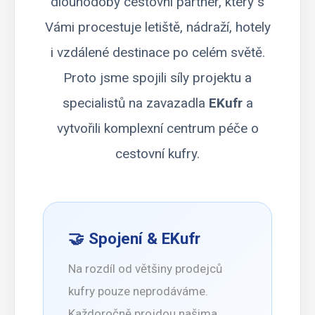
dlouhodobý cestovní partner, který s
Vámi procestuje letiště, nádraží, hotely
i vzdálené destinace po celém světě.
Proto jsme spojili síly projektu a
specialistů na zavazadla
EKufr
a
vytvořili komplexní centrum péče o
cestovní kufry.
🤝 Spojení & EKufr
Na rozdíl od většiny prodejců
kufry pouze neprodáváme.
Každoročně projdou našima