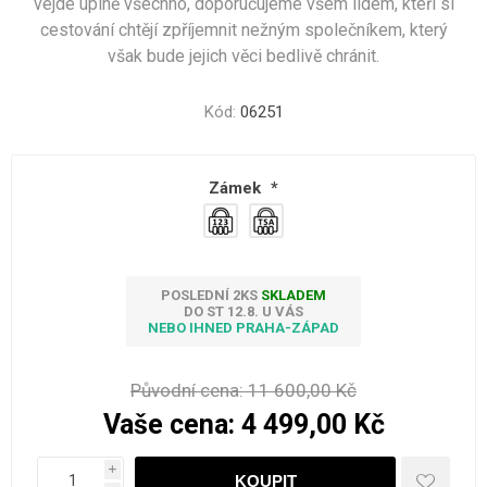
vejde úplně všechno, doporučujeme všem lidem, kteří si
cestování chtějí zpříjemnit nežným společníkem, který
však bude jejich věci bedlivě chránit.
Kód:
06251
Zámek
*
POSLEDNÍ 2KS
SKLADEM
DO ST 12.8. U VÁS
NEBO IHNED PRAHA-ZÁPAD
Původní cena:
11 600,00 Kč
Vaše cena:
4 499,00 Kč
i