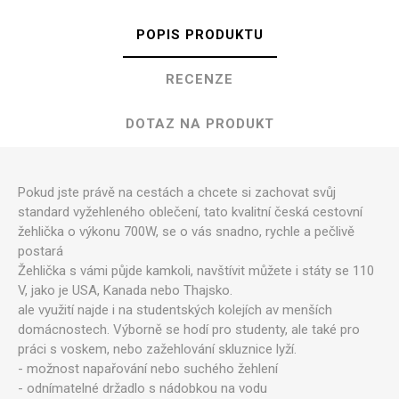
POPIS PRODUKTU
RECENZE
DOTAZ NA PRODUKT
Pokud jste právě na cestách a chcete si zachovat svůj
standard vyžehleného oblečení, tato kvalitní česká cestovní
žehlička o výkonu 700W, se o vás snadno, rychle a pečlivě
postará
Žehlička s vámi půjde kamkoli, navštívit můžete i státy se 110
V, jako je USA, Kanada nebo Thajsko.
ale využití najde i na studentských kolejích av menších
domácnostech. Výborně se hodí pro studenty, ale také pro
práci s voskem, nebo zažehlování skluznice lyží.
- možnost napařování nebo suchého žehlení
- odnímatelné držadlo s nádobkou na vodu