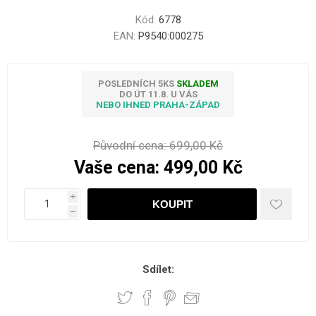
Kód:
6778
EAN:
P9540:000275
POSLEDNÍCH 5KS
SKLADEM
DO ÚT 11.8. U VÁS
NEBO IHNED PRAHA-ZÁPAD
Původní cena:
699,00 Kč
Vaše cena:
499,00 Kč
i
h
Sdílet: