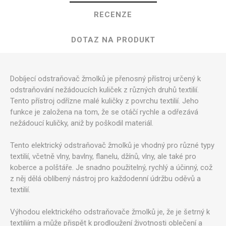
RECENZE
DOTAZ NA PRODUKT
Dobíjecí odstraňovač žmolků je přenosný přístroj určený k
odstraňování nežádoucích kuliček z různých druhů textilií.
Tento přístroj odřízne malé kuličky z povrchu textilií. Jeho
funkce je založena na tom, že se otáčí rychle a odřezává
nežádoucí kuličky, aniž by poškodil materiál.
Tento elektrický odstraňovač žmolků je vhodný pro různé typy
textilií, včetně vlny, bavlny, flanelu, džínů, vlny, ale také pro
koberce a polštáře. Je snadno použitelný, rychlý a účinný, což
z něj dělá oblíbený nástroj pro každodenní údržbu oděvů a
textilií.
Výhodou elektrického odstraňovače žmolků je, že je šetrný k
textiliím a může přispět k prodloužení životnosti oblečení a