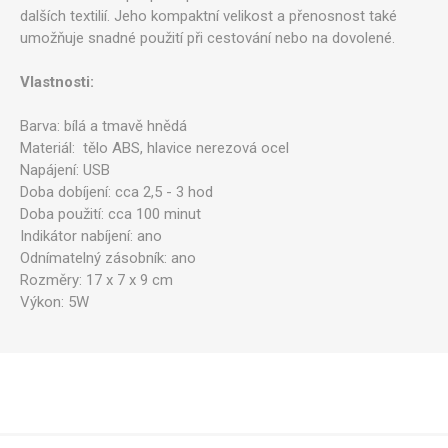
dalších textilií. Jeho kompaktní velikost a přenosnost také
umožňuje snadné použití při cestování nebo na dovolené.
Vlastnosti:
Barva: bílá a tmavě hnědá
Materiál: tělo ABS, hlavice nerezová ocel
Napájení: USB
Doba dobíjení: cca 2,5 - 3 hod
Doba použití: cca 100 minut
Indikátor nabíjení: ano
Odnímatelný zásobník: ano
Rozměry: 17 x 7 x 9 cm
Výkon: 5W