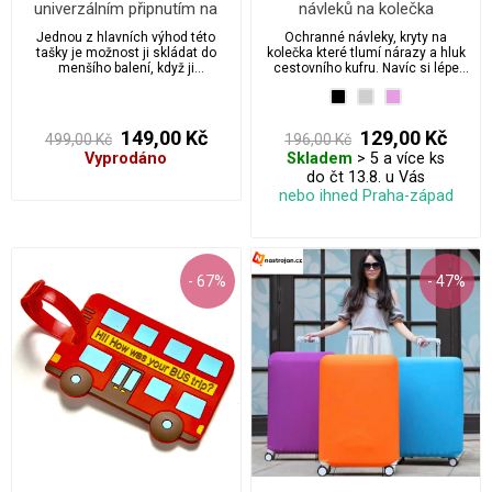
univerzálním připnutím na
návleků na kolečka
zavazadlo
cestovního kufru
Jednou z hlavních výhod této
Ochranné návleky, kryty na
tašky je možnost ji skládat do
kolečka které tlumí nárazy a hluk
menšího balení, když ji
cestovního kufru. Navíc si lépe
nepoužíváte, což ji činí ideálním
poznáte kufr na letištním pásu.
řešením pro cestování. Navíc je
vybavena univerzálním připnutím,
které umožňuje snadné a rychlé
149,00 Kč
129,00 Kč
499,00 Kč
196,00 Kč
připevnění na různé typy
Vyprodáno
Skladem
> 5 a více ks
zavazadel, jako jsou kufr, batoh
nebo taška na kolečkách.
do čt 13.8. u Vás
nebo ihned Praha-západ
- 67%
- 47%