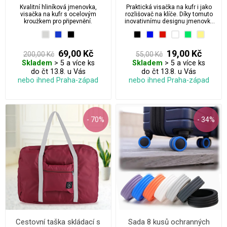
klíče
Kvalitní hliníková jmenovka,
Praktická visačka na kufr i jako
visačka na kufr s ocelovým
rozlišovač na klíče. Díky tomuto
kroužkem pro připevnění.
inovativnímu designu jmenovky
můžete snadno identifikovat své
zavazadlo nebo klíče kdekoliv na
cestách.
69,00 Kč
19,00 Kč
200,00 Kč
55,00 Kč
Skladem
> 5 a více ks
Skladem
> 5 a více ks
do čt 13.8. u Vás
do čt 13.8. u Vás
nebo ihned Praha-západ
nebo ihned Praha-západ
- 70%
- 34%
Cestovní taška skládací s
Sada 8 kusů ochranných