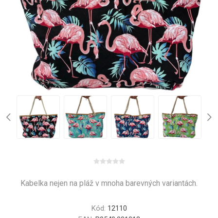
Kabelka nejen na pláž v mnoha barevných variantách.
Kód:
12110