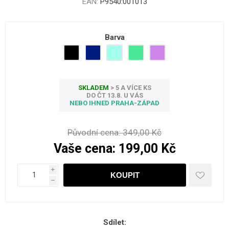
EAN:
P9540:001013
Barva
SKLADEM
> 5 A VÍCE KS
DO ČT 13.8. U VÁS
NEBO IHNED PRAHA-ZÁPAD
Původní cena:
349,00 Kč
Vaše cena:
199,00 Kč
i
h
Sdílet: