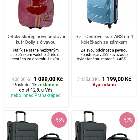
Dětský skořepinový cestovní
RGL Cestovní kufr ABS na 4
kufr Dolly s čivavou
kolečkách se zámkem
velikost XL - 720
Kufřík se stane nezbytným
Za svou odolnost a pevnou
společníkem vašeho dítěte na
konstrukci vděčí zavazadlo
cestách za dobrodružstvím.
Vylepšenému materiálu ABS ++
který zabraňuje poškrábání a
případným materiálním škodám,
jedná se o sérii cestovních kufrů
vyrobených s velkou péčí a
1 099,00 Kč
1 199,00 Kč
1 900,00 Kč
3 435,00 Kč
smyslem pro detail.
Poslední 1ks
skladem
Vyprodáno
do st 12.8. u Vás
nebo ihned Praha-západ
- 55%
- 57%