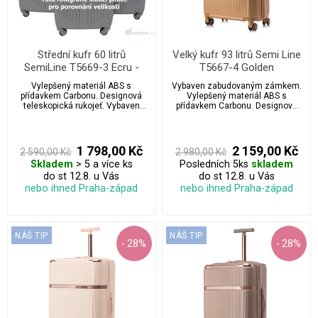
Střední kufr 60 litrů
Velký kufr 93 litrů Semi Line
SemiLine T5669-3 Ecru -
T5667-4 Golden
surové hedvábí
Vylepšený materiál ABS s
Vybaven zabudovaným zámkem.
přídavkem Carbonu. Designová
Vylepšený materiál ABS s
teleskopická rukojeť. Vybaven
přídavkem Carbonu. Designová
zabudovaným zámkem.
teleskopická rukojeť která se jen
tak nevidí.
1 798,00 Kč
2 159,00 Kč
2 590,00 Kč
2 980,00 Kč
Skladem
> 5 a více ks
Posledních 5ks
skladem
do st 12.8. u Vás
do st 12.8. u Vás
nebo ihned Praha-západ
nebo ihned Praha-západ
NÁŠ TIP
NÁŠ TIP
- 28%
- 28%