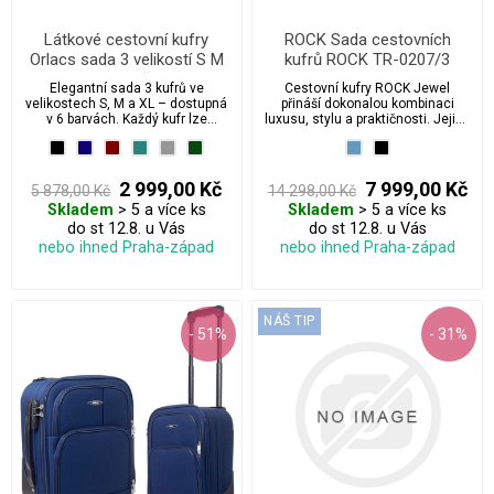
Látkové cestovní kufry
ROCK Sada cestovních
Orlacs sada 3 velikostí S M
kufrů ROCK TR-0207/3
XL na 4 kolečkách s
Elegantní sada 3 kufrů ve
Cestovní kufry ROCK Jewel
rozšiřujícím zipem a
velikostech S, M a XL – dostupná
přináší dokonalou kombinaci
integrovaným zámkem
v 6 barvách. Každý kufr lze
luxusu, stylu a praktičnosti. Jejich
snadno rozšířit o cca 30 %
prémiový látkový design s 3D
objemu díky speciálnímu zipu.
vzorem nejen skvěle vypadá, ale
Volitelně s integrovaným TSA
zároveň poskytuje odolnost a
zámkem. Skvělá odolnost a
flexibilitu. Otočná kolečka o 360°
2 999,00 Kč
7 999,00 Kč
5 878,00 Kč
14 298,00 Kč
konstrukce připravená na každé
a lehká konstrukce zajistí
Skladem
> 5 a více ks
Skladem
> 5 a více ks
cestovatelské dobrodružství.
pohodlné cestování, zatímco
do st 12.8. u Vás
promyšlené vnitřní uspořádání
do st 12.8. u Vás
umožní efektivní balení.
nebo ihned Praha-západ
nebo ihned Praha-západ
NÁŠ TIP
- 51%
- 31%