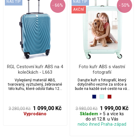
NÁŠ TIP
NÁŠ TIP
- 66%
- 50%
AKČNÍ
RGL Cestovní kufr ABS na 4
Foto kufr ABS s vlastní
kolečkách - L663
fotografií
Vylepšený materiál ABS,
Darujte kufr s fotografií, který
tvarovaný, vyztužený, žebrované
dotyčného vezme za srdce a
tělo kufru, které odolá tlaku 120
bude na každé své cestě na vás
kg, díky čemuž kufr přežije i v těch
vzpomínat. Doporučujeme všem
nejtěžších podmínkách. Výhodná
kteří si cestování chtějí zpříjemnit
cena kufru s možností kdykoliv
originálním společníkem a
zakoupit levné náhradní díly.
zároveň bude vaše věci bedlivě
1 099,00 Kč
1 999,00 Kč
3 280,00 Kč
3 980,00 Kč
chránit.
Vyprodáno
Skladem
> 5 a více ks
do st 12.8. u Vás
nebo ihned Praha-západ