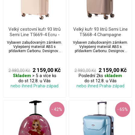
Velký cestovní kufr 93 litrů
Velký kufr 93 litrů Semi Line
Semi Line T5669-4 Ecru -
T5668-4 Champagne
surové hedvábí
Vybaven zabudovaným zámkem.
Vybaven zabudovaným zámkem.
Vylepšený materiál ABS s
Vylepšený materiál ABS s
přídavkem Carbonu. Designová
přídavkem Carbonu. Designová
teleskopická rukojeť která se jen
teleskopická rukojeť která se jen
tak nevidí.
tak nevidí.
2 159,00 Kč
2 159,00 Kč
2 980,00 Kč
2 980,00 Kč
Skladem
> 5 a více ks
Poslední 2ks
skladem
do st 12.8. u Vás
do st 12.8. u Vás
nebo ihned Praha-západ
nebo ihned Praha-západ
- 42%
- 65%