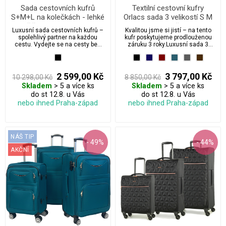
Sada cestovních kufrů
Textilní cestovní kufry
S+M+L na kolečkách - lehké
Orlacs sada 3 velikostí S M
rozšiřitelné textilní kufry s
XL na 4 kolečkách s
Luxusní sada cestovních kufrů –
Kvalitou jsme si jistí – na tento
výsuvným madlem
rozšiřujícím zipem a
spolehlivý partner na každou
kufr poskytujeme prodlouženou
integrovaným zámkem
cestu. Vydejte se na cesty bez
záruku 3 roky.Luxusní sada 3
kompromisů. Tato moderní sada
textilních kufrů ORLACS je
cestovních kufrů nabízí ideální
vyrobena z ultralehkého a
kombinaci nízké hmotnosti,
zároveň extrémně odolného
vysoké odolnosti a praktického
otěruvzdorného materiálu, který
2 599,00 Kč
3 797,00 Kč
10 298,00 Kč
8 850,00 Kč
uspořádání. Díky kvalitním
skvěle obstojí i při častém
Skladem
> 5 a více ks
Skladem
> 5 a více ks
otočným kolečkům s rotací 360°,
cestování. Nově vybavena
výsuvné teleskopické rukojeti a
do st 12.8. u Vás
inovativními extra tichými kolečky
do st 12.8. u Vás
možnosti rozšíření objemu až o
s robustním provedením a
nebo ihned Praha-západ
nebo ihned Praha-západ
20 % bude cestování pohodlnější
výbornou stabilitou. Díky
než kdykoliv předtím.
rozšiřitelnému zipu získáte až o
30 % více prostoru. Ideální volba
pro náročné cestovatele, kterým
záleží na kvalitě, funkčnosti a
NÁŠ TIP
- 49%
- 44%
moderním designu.
AKČNÍ