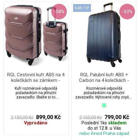
NÁŠ TIP
- 58%
- 63%
RGL Cestovní kufr ABS na 4
RGL Palubní kufr ABS +
kolečkách se zámkem -
Carbon na 4 kolečkách -
S720
S740
Kufr rozměrově odpovídá
Rozměrově odpovídá
požadavkům na příruční
požadavkům na příruční
zavazadlo. Sbalte si to
zavazadlo. Nýtované rohy zvyšují
nejnutnější a udělejte si v kufru
celkovou pevnost kufrů.
místo na spoustu nových zážitků
a vzpomínek. Vydrží vám dlouho,
navíc k němu poskytujeme
899,00 Kč
799,00 Kč
2 150,00 Kč
2 150,00 Kč
všechny náhradní díly v případě,
Vyprodáno
Poslední 1ks
skladem
že dojde k jakékoliv nehodě.
do st 12.8. u Vás
nebo ihned Praha-západ