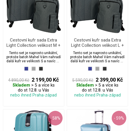
Cestovní kufr sada Extra
Cestovní kufr sada Extra
Light Collection velikost M +
Light Collection velikost L +
městský batoh na notebook
městský batoh na notebook
Tento set je naprosto unikátní,
Tento set je naprosto unikátní,
Mahel
Mahel
protože batoh Mahel Vám nahradí
protože batoh Mahel Vám nahradí
další kufr ve velikosti S a navíc ho
další kufr ve velikosti S a navíc ho
budete využívat po celou dobu
budete využívat po celou dobu
dovolené. Sada se vyznačuje
dovolené. Sada se vyznačuje
svou velikostí, neuvěřitelně
svou velikostí, neuvěřitelně
nízkou hmotností 3,67 kg a
nízkou hmotností 4,95 kg a
2 199,00 Kč
2 399,00 Kč
4 890,00 Kč
5 590,00 Kč
zároveň odolností proti
zároveň odolností proti
Skladem
> 5 a více ks
Skladem
> 5 a více ks
mechanickému poškození.
mechanickému poškození.
do st 12.8. u Vás
do st 12.8. u Vás
nebo ihned Praha-západ
nebo ihned Praha-západ
- 58%
- 59%