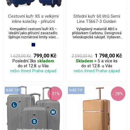
Cestovní kufr XS s velkými
Střední kufr 60 litrů Semi
inline kolečky - příruční
Line T5667-3 Golden
zavazadlo vhodné pro
Kompaktní cestovní kufr XS –
Vylepšený materiál ABS s
Wizzair
ideální jako příruční zavazadlo.
přídavkem Carbonu. Designová
Splňuje rozměrové limity všech
teleskopická rukojeť. Vybaven
aerolinek včetně Wizz Air, takže
zabudovaným zámkem.
ho bez obav vezmete na palubu.
Díky velkým in-line kolečkům a
lehké konstrukci se s ním cestuje
799,00 Kč
1 798,00 Kč
1 629,00 Kč
2 590,00 Kč
pohodlně a hladce, ať už míříte na
Poslední 3ks
skladem
Skladem
> 5 a více ks
víkendový výlet nebo služební
do st 12.8. u Vás
cestu.
do st 12.8. u Vás
nebo ihned Praha-západ
nebo ihned Praha-západ
NÁŠ TIP
NÁŠ TIP
- 31%
- 28%