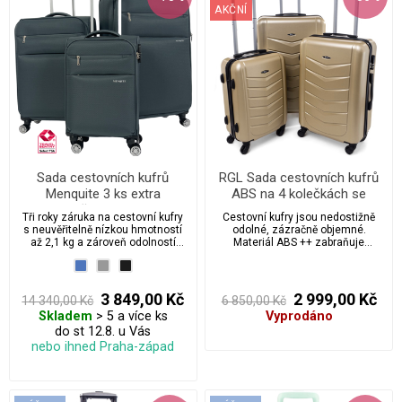
AKČNÍ
Sada cestovních kufrů
RGL Sada cestovních kufrů
Menquite 3 ks extra
ABS na 4 kolečkách se
odlehčená kolekce
zámky - SML520
Tři roky záruka na cestovní kufry
Cestovní kufry jsou nedostižně
s neuvěřitelně nízkou hmotností
odolné, zázračně objemné.
až 2,1 kg a zároveň odolností
Materiál ABS ++ zabraňuje
proti mechanickému poškození.
poškrábání a případným
materiálním škodám, jedná se o
sérii cestovních kufrů vyrobených
s velkou péčí a smyslem pro
3 849,00 Kč
2 999,00 Kč
14 340,00 Kč
6 850,00 Kč
detail.
Skladem
> 5 a více ks
Vyprodáno
do st 12.8. u Vás
nebo ihned Praha-západ