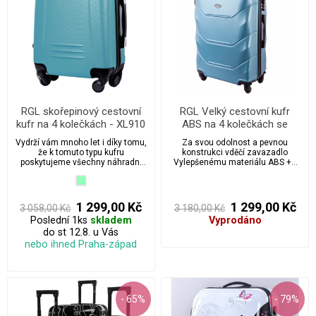
RGL skořepinový cestovní
RGL Velký cestovní kufr
kufr na 4 kolečkách - XL910
ABS na 4 kolečkách se
zámkem - XL520
Vydrží vám mnoho let i díky tomu,
Za svou odolnost a pevnou
že k tomuto typu kufru
konstrukci vděčí zavazadlo
poskytujeme všechny náhradní
Vylepšenému materiálu ABS ++
díly v případě, že dojde k jakékoliv
který zabraňuje poškrábání a
nehodě.
případným materiálním škodám,
jedná se o sérii cestovních kufrů
vyrobených s velkou péčí a
1 299,00 Kč
1 299,00 Kč
3 058,00 Kč
3 180,00 Kč
smyslem pro detail.
Poslední 1ks
skladem
Vyprodáno
do st 12.8. u Vás
nebo ihned Praha-západ
- 65%
- 79%