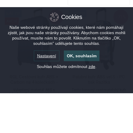
NÁŠ TIP
NÁŠ TIP
Cookies
- 61%
- 71%
AKČNÍ
Naše webové stránky používají cookies, které nám pomáhají
zjistit, jak jsou naše stránky používány. Abychom cookies mohli
používat, musíte nám to povolit. Kliknutím na tlačítko „OK,
souhlasím“ udělujete tento souhlas.
Nastavení
OK, souhlasím
Souhlas můžete odmítnout
zde
.
RGL Cestovní kufr ABS +
Palubní kufr ABS vel.S - PC
Carbon na 4 kolečkách -
tisk Razítka
M740
Vylepšený materiál ABS s
Tento barevný cestovatelský kufr
přídavkem Carbonu. Kvalita pro ty
nejen ochrání věci, ale zároveň
náročnější zákazníky.
prosvětlí vaši dovolenou.
Skořepina kufru je odolná proti
nárazu, nepromokavá.
999,00 Kč
999,00 Kč
2 590,00 Kč
3 499,00 Kč
Poslední 2ks
skladem
Vyprodáno
do st 12.8. u Vás
nebo ihned Praha-západ