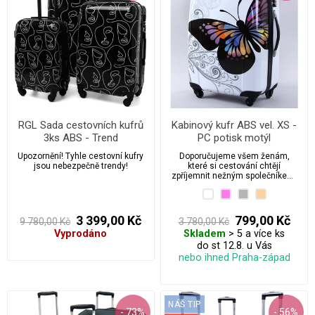
RGL Sada cestovních kufrů
Kabinový kufr ABS vel. XS -
3ks ABS - Trend
PC potisk motýl
Upozornění! Tyhle cestovní kufry
Doporučujeme všem ženám,
jsou nebezpečně trendy!
které si cestování chtějí
zpříjemnit nežným společníkem,
který zároveň vaše věci bude
bedlivě chránit.
3 399,00 Kč
799,00 Kč
9 780,00 Kč
3 780,00 Kč
Vyprodáno
Skladem
> 5 a více ks
do st 12.8. u Vás
nebo ihned Praha-západ
NÁŠ TIP
- 73%
- 56%