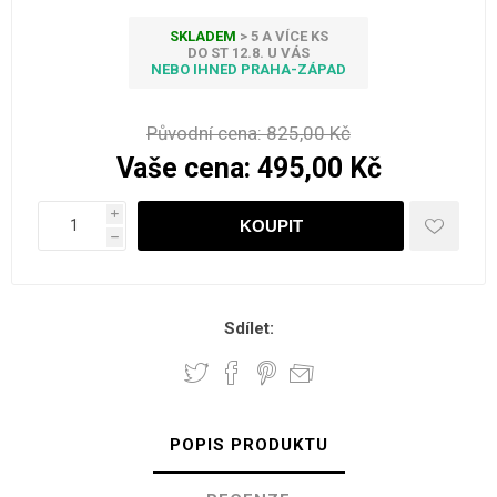
SKLADEM
> 5 A VÍCE KS
DO ST 12.8. U VÁS
NEBO IHNED PRAHA-ZÁPAD
Původní cena:
825,00 Kč
Vaše cena:
495,00 Kč
i
h
Sdílet:
POPIS PRODUKTU