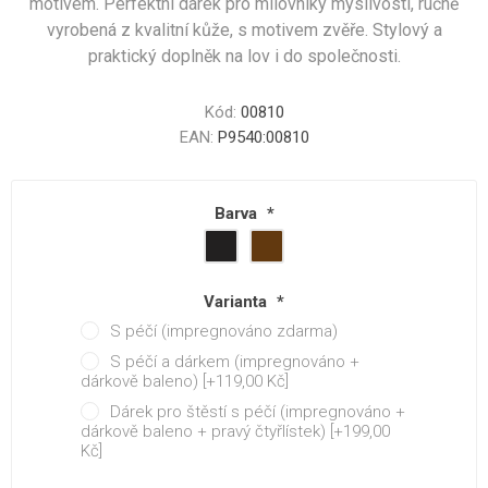
motivem. Perfektní dárek pro milovníky myslivosti, ručně
vyrobená z kvalitní kůže, s motivem zvěře. Stylový a
praktický doplněk na lov i do společnosti.
Kód:
00810
EAN:
P9540:00810
Barva
*
Varianta
*
S péčí (impregnováno zdarma)
S péčí a dárkem (impregnováno +
dárkově baleno) [+119,00 Kč]
Dárek pro štěstí s péčí (impregnováno +
dárkově baleno + pravý čtyřlístek) [+199,00
Kč]