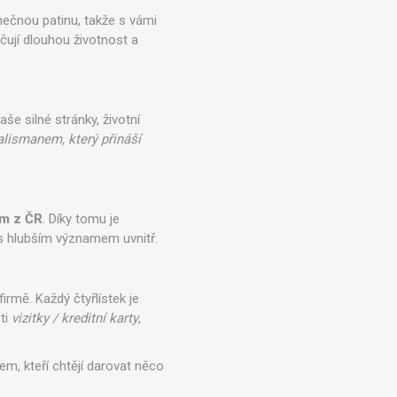
nečnou patinu, takže s vámi
učují dlouhou životnost a
še silné stránky, životní
alismanem, který přináší
ím z ČR
. Díky tomu je
 s hlubším významem uvnitř.
irmě. Každý čtyřlístek je
sti
vizitky / kreditní karty
,
em, kteří chtějí darovat něco