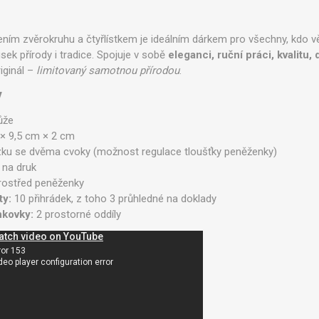
m zvěrokruhu a čtyřlístkem je ideálním dárkem pro všechny, kdo věř
usek přírody i tradice. Spojuje v sobě
eleganci, ruční práci, kvalitu
riginál –
limitovaný samotnou přírodou
.
y
ůže
× 9,5 cm × 2 cm
ku se dvěma cvoky (možnost regulace tloušťky peněženky)
na druk
ostřed peněženky
ty:
10 přihrádek, z toho 3 průhledné na doklady
nkovky:
2 prostorné oddíly