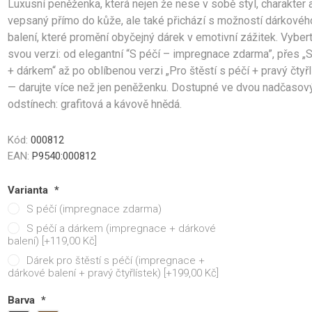
Luxusní peněženka, která nejen že nese v sobě styl, charakter 
ámské
unisex
Střední obaly na kufr M
vepsaný přímo do kůže, ale také přichází s možností dárkovéh
Velké obaly na kufr L
balení, které promění obyčejný dárek v emotivní zážitek. Vybert
Zobrazit více
svou verzi: od elegantní “S péčí – impregnace zdarma”, přes „S
+ dárkem“ až po oblíbenou verzi „Pro štěstí s péčí + pravý čtyřl
dle velikosti
Kufry s TSA zámky
Kategorie kvality
— darujte více než jen peněženku. Dostupné ve dvou nadčasov
í kufry vel.S
1. Pro náročné
odstínech: grafitová a kávově hnědá.
í kufry vel.M
2. Zlatá střední cesta
kufry vel. L
3. Lidová cena
Kód:
000812
EAN:
P9540:000812
Varianta
*
S péčí (impregnace zdarma)
S péčí a dárkem (impregnace + dárkové
balení) [+119,00 Kč]
ovna kufrů
Kosmetické kufříky
Kufry Business
Dárek pro štěstí s péčí (impregnace +
dárkové balení + pravý čtyřlístek) [+199,00 Kč]
Barva
*