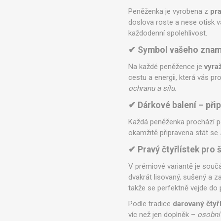
Peněženka je vyrobena z
pr
doslova roste a nese otisk va
každodenní spolehlivost.
✔ Symbol vašeho znam
Na každé peněžence je
vyra
cestu a energii, která vás p
ochranu a sílu
.
✔ Dárkové balení – při
Každá peněženka prochází pe
okamžitě připravena stát se
✔ Pravý čtyřlístek pro š
V prémiové variantě je součá
dvakrát lisovaný, sušený a z
takže se perfektně vejde do
Podle tradice
darovaný čtyřl
víc než jen doplněk –
osobní