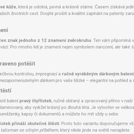
avé kůže
, která je odolná, pevná a krásně stárne. Časem získává jedi
šich životních cest. Dvojité prošití a kvalitní zapínání na patenty zar
ení
žen znak jednoho z 12 znamení zvěrokruhu
. Ten vám připomíná va
rovází. Pro mnoho lidí je znamení nejen symbolem narození, ale také
t
praveno potěšit
člivou kontrolou, impregnací a
ručně vyráběným dárkovým balen
nezapomenutelným dárkem
pro vaše blízké – elegantní na pohled a
těstí
stí balení
pravý čtyřlístek
, ručně sbíraný a zpracovaný přímo v naší f
alaminovaný, aby vydržel krásný po dlouhá léta. Je vytvořen ve veliko
 peněženky, kapsy či dokumentů a můžete ho mít vždy u sebe.
ístek přináší skutečné štěstí
. Proto tuto variantu doporučujeme vš
 talisman se silným příběhem
, který nikde jinde na světě nenajdete.