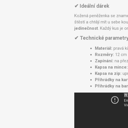
✔ Ideální dárek
Kožená peněženka se znamení
štěstí a chtějí mít u sebe ko
jedinečnost
. Každý kus je o
✔ Technické parametr
Materiál:
pravá k
Rozměry:
12 cm 
Zapínání:
na přez
Kapsa na mince:
Kapsa na zip:
upr
Přihrádky na kar
Přihrádky na ba