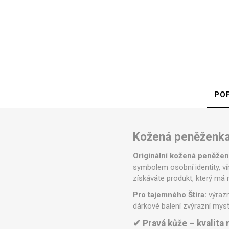
PO
Kožená peněženka
Originální kožená peněže
symbolem osobní identity, ví
získáváte produkt, který má 
Pro tajemného Štíra:
výrazn
dárkové balení zvýrazní mys
✔ Pravá kůže – kvalita 