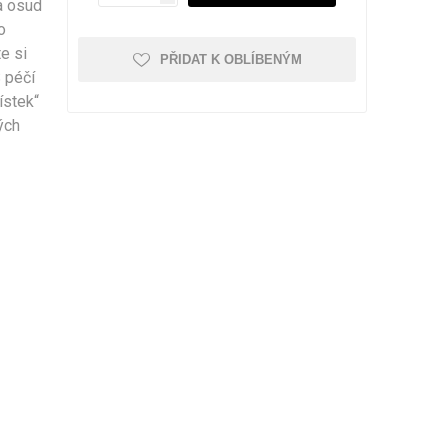
a osud
o
e si
PŘIDAT K OBLÍBENÝM
 péčí
ístek“
Kufry odolné
Kufry dle objemu
ých
30 - 50 litrů
51 - 80 litrů
81 - 110 litrů
Zobrazit více
Kufry značkové
Cuties and Pals
D&N
MEMBER'S
Zobrazit více