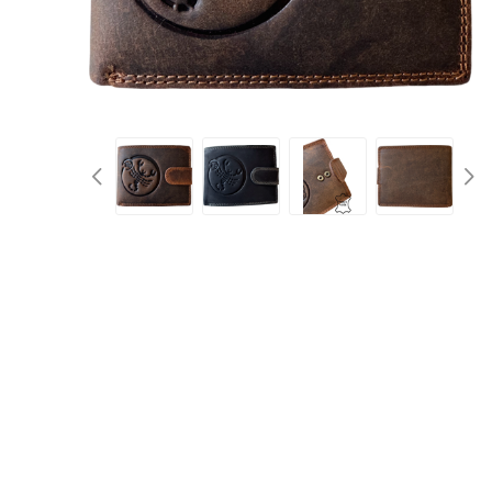
d
Kufry 
Palubn
Středn
Velké 
Půjč