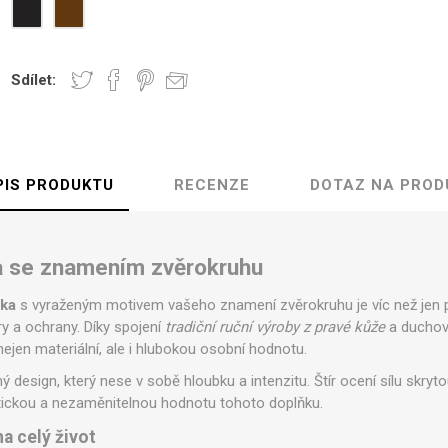
Sdílet:
PIS PRODUKTU
RECENZE
DOTAZ NA PROD
 se znamením zvěrokruhu
nka
s vyraženým motivem vašeho znamení zvěrokruhu je víc než jen p
ry a ochrany. Díky spojení
tradiční ruční výroby z pravé kůže
a duchov
nejen materiální, ale i hlubokou osobní hodnotu.
ý design, který nese v sobě hloubku a intenzitu. Štír ocení sílu skryt
tickou a nezaměnitelnou hodnotu tohoto doplňku.
na celý život