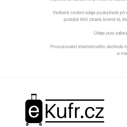
Veškeré osobní údaje poskytnuté při 
podobě třetí straně, kromě té, k
Údaje jsou zabez
Provozovatel internetového obchodu má
e-ma