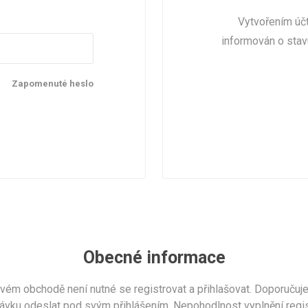
ámské
unisex
Střední obaly na kufr M
Vytvořením účt
Velké obaly na kufr L
informován o stav
Zobrazit více
dle velikosti
Kufry s TSA zámky
Kategorie kvality
Zapomenuté heslo
í kufry vel.S
1. Pro náročné
í kufry vel.M
2. Zlatá střední cesta
kufry vel. L
3. Lidová cena
ovna kufrů
Kosmetické kufříky
Kufry Business
Obecné informace
ém obchodě není nutné se registrovat a přihlašovat. Doporučuje
dnávku odeslat pod svým přihlášením. Nepohodlnost vyplnění reg