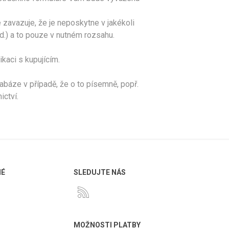
zavazuje, že je neposkytne v jakékoli
od.) a to pouze v nutném rozsahu.
kaci s kupujícím.
báze v případě, že o to písemně, popř.
ctví.
NÉ
SLEDUJTE NÁS
MOŽNOSTI PLATBY