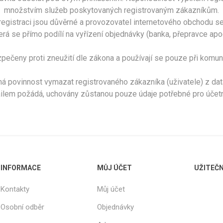
množstvím služeb poskytovaných registrovaným zákazníkům.
registraci jsou důvěrné a provozovatel internetového obchodu se 
terá se přímo podílí na vyřízení objednávky (banka, přepravce ap
pečeny proti zneužití dle zákona a používají se pouze při komuni
 povinnost vymazat registrovaného zákazníka (uživatele) z data
ilem požádá, uchovány zůstanou pouze údaje potřebné pro účetni
INFORMACE
MŮJ ÚČET
UŽITEČ
Kontakty
Můj účet
Osobní odběr
Objednávky