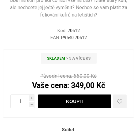
Obal na kufr pro lidi co rádi vše na čas? Máte starý kufr,
ale nechcete jej ještě vyměnit? Nechce se vám platit za
foliování kufrů na letištích?
Kód:
70612
EAN:
P9540:70612
SKLADEM
> 5 A VÍCE KS
Původní cena:
660,00 Kč
Vaše cena:
349,00 Kč
i
h
Sdílet: