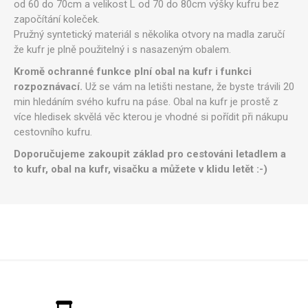
od 60 do 70cm a velikost L od 70 do 80cm výšky kufru bez
započítání koleček.
Pružný syntetický materiál s několika otvory na madla zaručí
že kufr je plně použitelný i s nasazeným obalem.
Kromě ochranné funkce plní obal na kufr i funkci
rozpoznávací.
Už se vám na letišti nestane, že byste trávili 20
min hledáním svého kufru na páse. Obal na kufr je prostě z
více hledisek skvělá věc kterou je vhodné si pořídit při nákupu
cestovního kufru.
Doporučujeme zakoupit základ pro cestováni letadlem a
to kufr, obal na kufr, visačku a můžete v klidu letět :-)