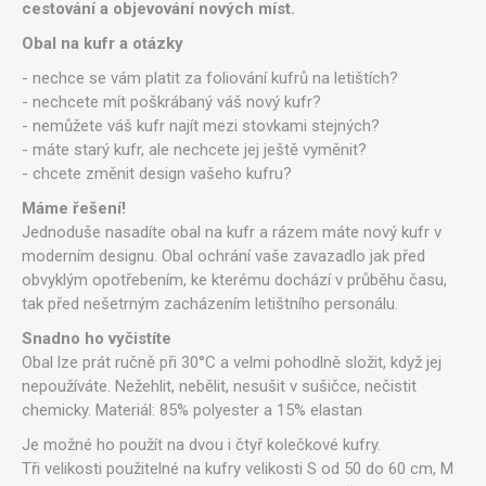
cestování a objevování nových míst.
Obal na kufr a otázky
- nechce se vám platit za foliování kufrů na letištích?
- nechcete mít poškrábaný váš nový kufr?
- nemůžete váš kufr najít mezi stovkami stejných?
- máte starý kufr, ale nechcete jej ještě vyměnit?
- chcete změnit design vašeho kufru?
Máme řešení!
Jednoduše nasadíte obal na kufr a rázem máte nový kufr v
moderním designu.
Obal ochrání vaše zavazadlo jak před
obvyklým opotřebením, ke kterému dochází v průběhu času,
tak před nešetrným zacházením letištního personálu.
Snadno ho vyčistíte
Obal lze prát ručně při 30°C a velmi pohodlně složit, když jej
nepoužíváte. Nežehlit, nebělit, nesušit v sušičce, nečistit
chemicky.
Materiál: 85% polyester a 15% elastan
Je možné ho použít na dvou i čtyř kolečkové kufry.
Tři velikosti použitelné na kufry velikosti S od 50 do 60 cm, M