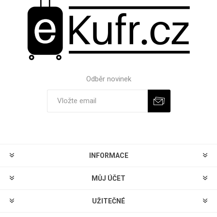
Odběr novinek
Odebírat
Zrušit odběr
INFORMACE
MŮJ ÚČET
UŽITEČNÉ