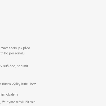
 zavazadlo jak před
tního personálu.
 v sušičce, nečistit
 do 80cm výšky kufru bez
eným obalem.
 že byste trávili 20 min