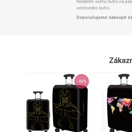
hledáním svého kufru na páse.
cestovního kufru.
Doporučujeme zakoupit zákla
Zákazní
- 44%