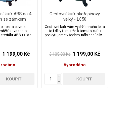
ní kufr ABS na 4
Cestovní kufr skořepinový
ch se zámkem
velký - L050
st XL - 720
olnost a pevnou
Cestovní kufr vám vydrží mnoho let a
 vděčí zavazadlo
to i díky tomu, že k tomuto kufru
teriálu ABS ++ který
poskytujeme všechny náhradní díly v
krábání a případným
případě, že dojde k jakékoliv nehodě.
dám, jedná se o sérii
Kufr je v moderním designu super na
kufrů vyrobených s
dovolenou nebo pracovní cestu.
 smyslem pro detail.
1 199,00 Kč
1 199,00 Kč
č
3 105,00 Kč
prodáno
Vyprodáno
i
h