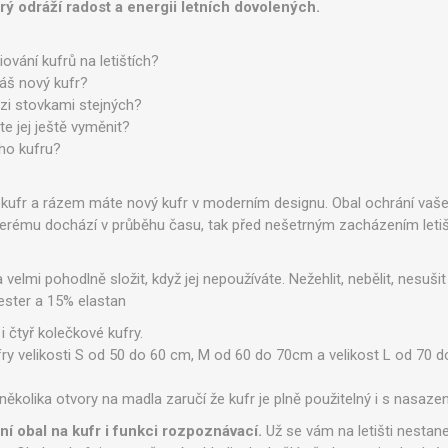
erý odráží radost a energii letních dovolených.
iování kufrů na letištích?
áš nový kufr?
ezi stovkami stejných?
te jej ještě vyměnit?
ho kufru?
 kufr a rázem máte nový kufr v moderním designu.
Obal ochrání vaše
erému dochází v průběhu času, tak před nešetrným zacházením letiš
 velmi pohodlně složit, když jej nepoužíváte. Nežehlit, nebělit, nesušit
ester a 15% elastan
 čtyř kolečkové kufry.
kufry velikosti S od 50 do 60 cm, M od 60 do 70cm a velikost L od 70
 několika otvory na madla zaručí že kufr je plně použitelný i s nasaz
í obal na kufr i funkci rozpoznávací.
Už se vám na letišti nestane,