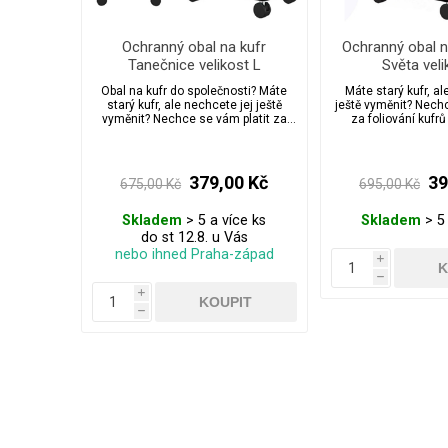
Ochranný obal na kufr
Ochranný obal n
Tanečnice velikost L
Světa veli
Obal na kufr do společnosti? Máte
Máte starý kufr, al
starý kufr, ale nechcete jej ještě
ještě vyměnit? Nechc
vyměnit? Nechce se vám platit za
za foliování kufrů
foliování kufrů na letištích?
379,00 Kč
39
675,00 Kč
695,00 Kč
Skladem
> 5 a více ks
Skladem
> 5 
do st 12.8. u Vás
nebo ihned Praha-západ
i
h
i
h