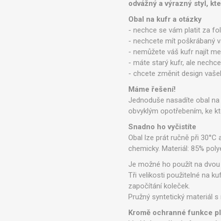
odvážný a výrazný styl, kt
Obal na kufr a otázky
- nechce se vám platit za fol
- nechcete mít poškrábaný v
- nemůžete váš kufr najít m
- máte starý kufr, ale nechce
- chcete změnit design vaše
Máme řešení!
Jednoduše nasadíte obal na
obvyklým opotřebením, ke kt
Snadno ho vyčistíte
Obal lze prát ručně při 30°C a
chemicky.
Materiál: 85% poly
Je možné ho použít na dvou i
Tři velikosti použitelné na 
započítání koleček.
Pružný syntetický materiál s
Kromě ochranné funkce pln