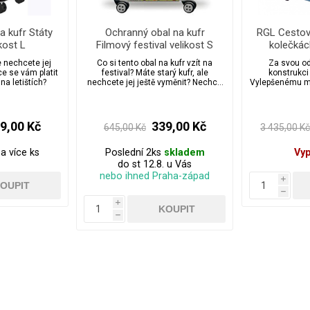
a kufr Státy
Ochranný obal na kufr
RGL Cestov
kost L
Filmový festival velikost S
kolečká
veliko
e nechcete jej
Co si tento obal na kufr vzít na
Za svou od
e se vám platit
festival? Máte starý kufr, ale
konstrukci
 na letištích?
nechcete jej ještě vyměnit? Nechce
Vylepšenému ma
se vám platit za foliování kufrů na
zabraňuje poš
letištích?
materiálním ško
cestovních 
velkou péčí a
9,00 Kč
339,00 Kč
645,00 Kč
3 435,00 K
a více ks
Poslední 2ks
skladem
Vy
do st 12.8. u Vás
nebo ihned Praha-západ
i
h
i
h