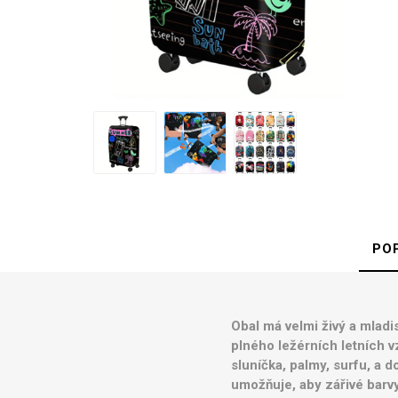
d
Kufry 
Palubn
Středn
Velké 
PO
Půjč
Obal má velmi živý a mladi
plného ležérních letních 
sluníčka, palmy, surfu, a d
umožňuje, aby zářivé barvy 