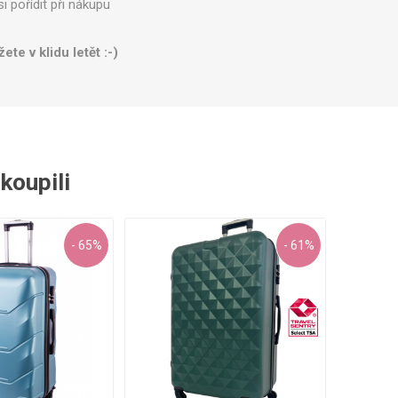
i pořídit při nákupu
te v klidu letět :-)
akoupili
- 65%
- 61%