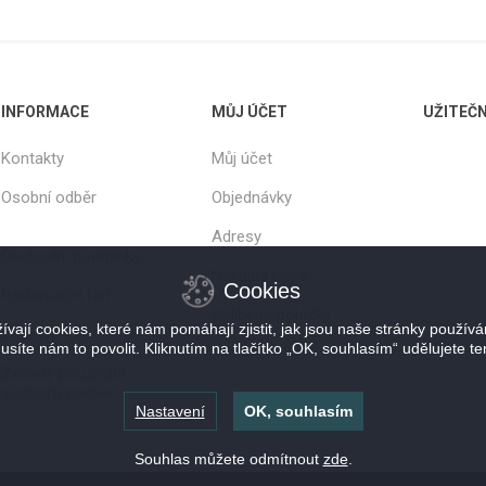
INFORMACE
MŮJ ÚČET
UŽITEČ
Kontakty
Můj účet
Osobní odběr
Objednávky
Adresy
Obchodní podmínky
Nákupní košík
Cookies
Reklamační řád
Oblíbené položky
vají cookies, které nám pomáhají zjistit, jak jsou naše stránky použív
Doprava
usíte nám to povolit. Kliknutím na tlačítko „OK, souhlasím“ udělujete te
Zásady používání
souborů cookie
Nastavení
OK, souhlasím
Souhlas můžete odmítnout
zde
.