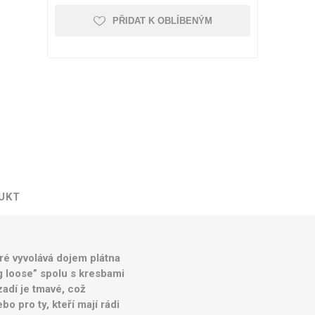
PŘIDAT K OBLÍBENÝM
Kufry odolné
Kufry dle objemu
30 - 50 litrů
51 - 80 litrů
81 - 110 litrů
Zobrazit více
UKT
Kufry značkové
ré vyvolává dojem plátna
Cuties and Pals
g loose” spolu s kresbami
D&N
zadí je tmavé, což
MEMBER'S
o pro ty, kteří mají rádi
Zobrazit více