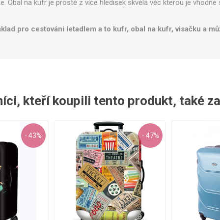
 Obal na kufr je prostě z více hledisek skvělá věc kterou je vhodné s
d pro cestováni letadlem a to kufr, obal na kufr, visačku a může
ci, kteří koupili tento produkt, také z
- 43%
- 47%