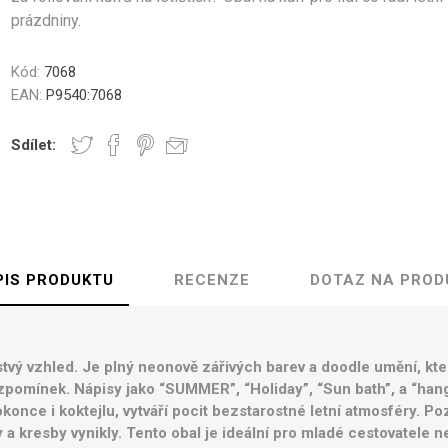
ámské
unisex
prázdniny.
Střední obaly na kufr M
Velké obaly na kufr L
Zobrazit více
Kód:
7068
EAN:
P9540:7068
dle velikosti
Kufry s TSA zámky
Kategorie kvality
í kufry vel.S
1. Pro náročné
Sdílet:
í kufry vel.M
2. Zlatá střední cesta
kufry vel. L
3. Lidová cena
PIS PRODUKTU
RECENZE
DOTAZ NA PROD
ovna kufrů
Kosmetické kufříky
Kufry Business
stvý vzhled. Je plný neonově zářivých barev a doodle umění, kte
vzpomínek. Nápisy jako “SUMMER”, “Holiday”, “Sun bath”, a “han
okonce i koktejlu, vytváří pocit bezstarostné letní atmosféry. Po
a kresby vynikly. Tento obal je ideální pro mladé cestovatele neb