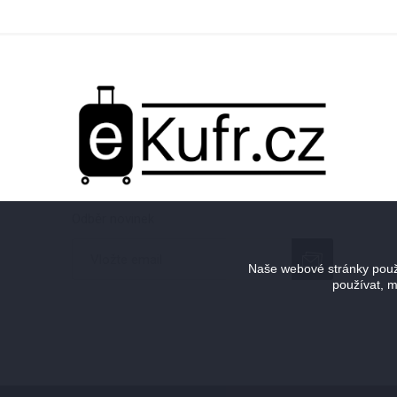
Odběr novinek
Naše webové stránky použí
používat, m
Odebírat
Zrušit odběr