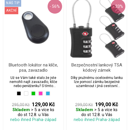
NÁŠ TIP
- 56%
- 33%
AKČNÍ
Bluetooth lokátor na klíče,
Bezpečnostní lankový TSA
psa, zavazadlo
kódový zámek
Už se Vám také stalo že jste
Díky pružnému ocelovému lanku
nemohli najít zavazadlo, klíče
lze pomocí zámku bezpečně
nebo peněženku? S tímto
uzamknout i jiná cestovní
inteligentním Smart trackerem to
zavadla.
bude hračka!
129,00 Kč
199,00 Kč
295,00 Kč
299,00 Kč
Skladem
> 5 a více ks
Skladem
> 5 a více ks
do st 12.8. u Vás
do st 12.8. u Vás
nebo ihned Praha-západ
nebo ihned Praha-západ