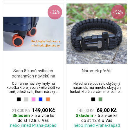
- 32%
- 52%
Sada 8 kusů svítících
Náramek přežití
ochranných návleků na
kolečka cestovního kufru
Ochranné návleky, kryty na
Nejedná se pouze o obyčejný
kolečka které jsou skvěle vidět ve
náramek, má mnoho skrytých
tmě jelikož svítí, tlumí nárazy a
funkcí, které se vám mohou hodit
hluk cestovního kufru. Navíc si
na vašich dobrodružstvích.
lépe poznáte kufr na letištním
pásu.
149,00 Kč
69,00 Kč
218,00 Kč
145,00 Kč
Skladem
> 5 a více ks
Skladem
> 5 a více ks
do st 12.8. u Vás
do st 12.8. u Vás
nebo ihned Praha-západ
nebo ihned Praha-západ