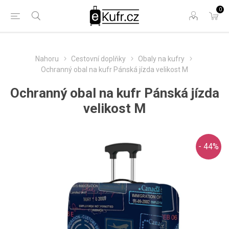
0
Nahoru
Cestovní doplňky
Obaly na kufry
Ochranný obal na kufr Pánská jízda velikost M
Ochranný obal na kufr Pánská jízda
velikost M
- 44%