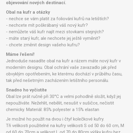
objevování nových destinací.
Obal na kufr a otázky
- nechce se vám platit za foliování kufrů na letištích?
- nechcete mít poškrábaný váš nový kufr?
- nemůžete váš kufr najít mezi stovkami stejných?
- máte starý kufr, ale nechcete jej ještě vyměnit?
- chcete změnit design vašeho kufru?
Máme řešení!
Jednoduše nasadíte obal na kufr a rázem máte nový kufr v
moderním designu.
Obal ochrání vaše zavazadlo jak před
obvyklým opotřebením, ke kterému dochází v průběhu času,
tak před nešetrným zacházením letištního personálu.
Snadno ho vyčistíte
Obal lze prát ručně při 30°C a velmi pohodlně složit, když jej
nepoužíváte. Nežehlit, nebělit, nesušit v sušičce, nečistit
chemicky.
Materiál: 85% polyester a 15% elastan
Je možné ho použít na dvou i čtyř kolečkové kufry.
Tři velikosti použitelné na kufry velikosti S od 50 do 60 cm, M
od 60 do 70cm a velikost L od 70 do 80cm výšky kufru bez