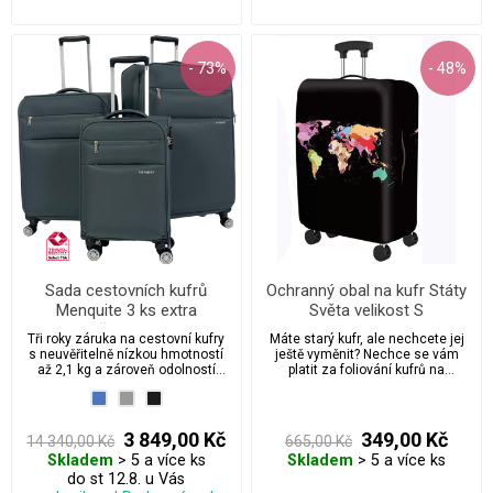
- 73%
- 48%
Sada cestovních kufrů
Ochranný obal na kufr Státy
Menquite 3 ks extra
Světa velikost S
odlehčená kolekce
Tři roky záruka na cestovní kufry
Máte starý kufr, ale nechcete jej
s neuvěřitelně nízkou hmotností
ještě vyměnit? Nechce se vám
až 2,1 kg a zároveň odolností
platit za foliování kufrů na
proti mechanickému poškození.
letištích?
3 849,00 Kč
349,00 Kč
14 340,00 Kč
665,00 Kč
Skladem
> 5 a více ks
Skladem
> 5 a více ks
do st 12.8. u Vás