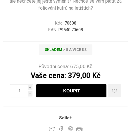
ale nechcete jej ještě vyměnit? Nechce se vám platit za
foliování kufrů na letištích?
Kód:
70608
EAN:
P9540:70608
SKLADEM
> 5 A VÍCE KS
Původní cena:
675,00 Kč
Vaše cena:
379,00 Kč
i
h
Sdílet: