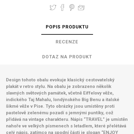
POPIS PRODUKTU
RECENZE
DOTAZ NA PRODUKT
Design tohoto obalu evokuje klasický cestovatelský
plakát v retro stylu. Na obalu je zobrazeno několik
slavných světových památek, včetně Eiffelovy věže,
indického Taj Mahalu, londýnského Big Benu a italské
šikmé věže v Pise. Tyto obrázky jsou umístěny proti
pastelově zelenému pozadí s jemnými puntíky, což
přidává na vintage charakteru. Nápis “TRAVEL” je umístěn
nahoře ve velkých písmenech s letadlem, které přelétává
celý nápis, zatímco na spodní části je slogan “ENJOY