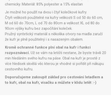
chemicky.
Materiál: 85% polyester a 15% elastan
Je možné ho použít na dvou i čtyř kolečkové kufry.
Čtyři velikosti použitelné na kufry velikosti S od 50 do 60 cm,
M od 60 do 70cm, L od 70 do 80cm a velikost XL od 80 do
90cm výšky kufru bez započítání koleček.
Pružný syntetický materiál s několika otvory na madla zaručí
že kufr je plně použitelný i s nasazeným obalem.
Kromě ochranné funkce plní obal na kufr i funkci
rozpoznávací.
Už se vám na letišti nestane, že byste trávili 20
min hledáním svého kufru na páse. Obal na kufr je prostě z
více hledisek skvělá věc kterou je vhodné si pořídit při nákupu
cestovního kufru.
Doporučujeme zakoupit základ pro cestováni letadlem a
to kufr, obal na kufr, visačku a můžete v klidu letět :-)