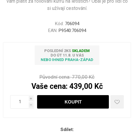
vám platit za foliování kufrů na letištích? Obal je pro lidi co
si užívají cestování.
Kód:
706094
EAN:
P9540:706094
POSLEDNÍ 2KS
SKLADEM
DO ÚT 11.8. U VÁS
NEBO IHNED PRAHA-ZÁPAD
Původní cena:
770,00 Kč
Vaše cena:
439,00 Kč
i
h
Sdílet: