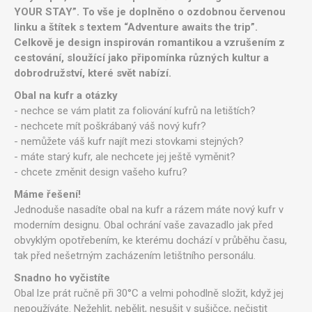
YOUR STAY”. To vše je doplněno o ozdobnou červenou
linku a štítek s textem “Adventure awaits the trip”.
Celkově je design inspirován romantikou a vzrušením z
cestování, sloužící jako připomínka různých kultur a
dobrodružství, které svět nabízí.
Obal na kufr a otázky
- nechce se vám platit za foliování kufrů na letištích?
- nechcete mít poškrábaný váš nový kufr?
- nemůžete váš kufr najít mezi stovkami stejných?
- máte starý kufr, ale nechcete jej ještě vyměnit?
- chcete změnit design vašeho kufru?
Máme řešení!
Jednoduše nasadíte obal na kufr a rázem máte nový kufr v
moderním designu.
Obal ochrání vaše zavazadlo jak před
obvyklým opotřebením, ke kterému dochází v průběhu času,
tak před nešetrným zacházením letištního personálu.
Snadno ho vyčistíte
Obal lze prát ručně při 30°C a velmi pohodlně složit, když jej
nepoužíváte. Nežehlit, nebělit, nesušit v sušičce, nečistit