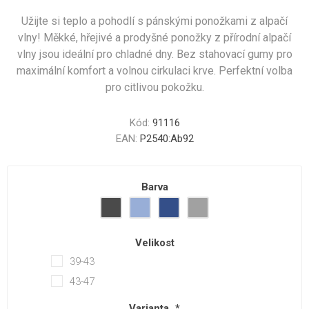
Užijte si teplo a pohodlí s pánskými ponožkami z alpačí
vlny! Měkké, hřejivé a prodyšné ponožky z přírodní alpačí
vlny jsou ideální pro chladné dny. Bez stahovací gumy pro
maximální komfort a volnou cirkulaci krve. Perfektní volba
pro citlivou pokožku.
Kód:
91116
EAN:
P2540:Ab92
Barva
Velikost
39-43
43-47
Varianta
*