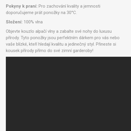
Pokyny k praní:
Pro zachování kvality a jemnosti
doporučujeme prát ponožky na 30°C.
Složení:
100% vlna
Objevte kouzlo alpačí vlny a zabalte své nohy do luxusu
přírody. Tyto ponožky jsou perfektním dárkem pro vás nebo
vaše blízké, kteří hledají kvalitu a jedinečný styl. Přineste si
kousek přírody přímo do své zimní garderoby!