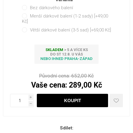
Bez dárkového balení
Menší dárkové balení (1-2 sady) [+49,00
Kč]
Větší dárkové balení (3-5 sad) [+69,00 Kč]
SKLADEM
> 5 A VÍCE KS
DO ST 12.8. U VÁS
NEBO IHNED PRAHA-ZÁPAD
Původní cena:
652,00 Kč
Vaše cena:
289,00 Kč
i
h
Sdílet: