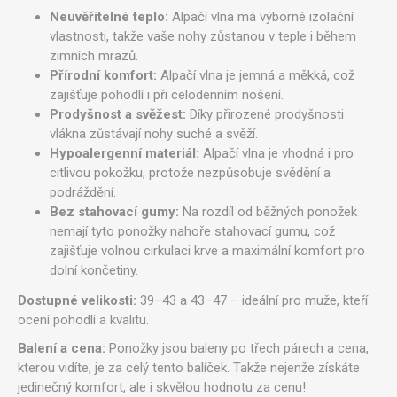
Neuvěřitelné teplo:
Alpačí vlna má výborné izolační
vlastnosti, takže vaše nohy zůstanou v teple i během
zimních mrazů.
Přírodní komfort:
Alpačí vlna je jemná a měkká, což
zajišťuje pohodlí i při celodenním nošení.
Prodyšnost a svěžest:
Díky přirozené prodyšnosti
vlákna zůstávají nohy suché a svěží.
Hypoalergenní materiál:
Alpačí vlna je vhodná i pro
citlivou pokožku, protože nezpůsobuje svědění a
podráždění.
Bez stahovací gumy:
Na rozdíl od běžných ponožek
nemají tyto ponožky nahoře stahovací gumu, což
zajišťuje volnou cirkulaci krve a maximální komfort pro
dolní končetiny.
Dostupné velikosti:
39–43 a 43–47 – ideální pro muže, kteří
ocení pohodlí a kvalitu.
Balení a cena:
Ponožky jsou baleny po třech párech a cena,
kterou vidíte, je za celý tento balíček. Takže nejenže získáte
jedinečný komfort, ale i skvělou hodnotu za cenu!