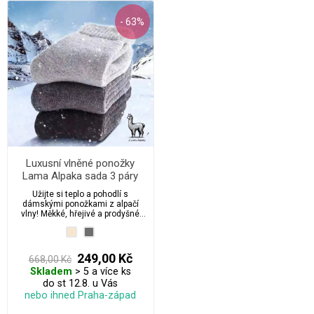
- 63%
Luxusní vlněné ponožky
Lama Alpaka sada 3 páry
dámské
Užijte si teplo a pohodlí s
dámskými ponožkami z alpačí
vlny! Měkké, hřejivé a prodyšné
ponožky z přírodní alpačí vlny jsou
ideální pro chladné dny. Bez
stahovací gumy pro maximální
komfort a volnou cirkulaci krve.
249,00 Kč
668,00 Kč
Perfektní volba pro citlivou
Skladem
> 5 a více ks
pokožku.
do st 12.8. u Vás
nebo ihned Praha-západ