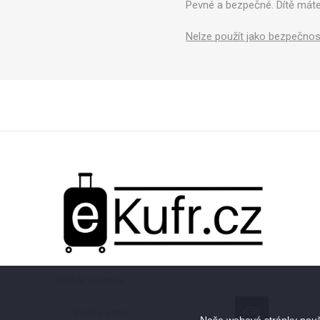
Pevné a bezpečné. Dítě máte
Nelze použít jako bezpečnos
Odběr novinek