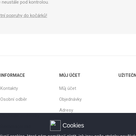
 neustále pod kontrolou.
tní popruhy do kočárků!
INFORMACE
MŮJ ÚČET
UŽITEČ
Kontakty
Můj účet
Osobní odběr
Objednávky
Adresy
Obchodní podmínky
Nákupní košík
Cookies
Reklamační řád
Oblíbené položky