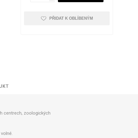
PŘIDAT K OBLÍBENÝM
Kufry odolné
Kufry dle objemu
30 - 50 litrů
51 - 80 litrů
81 - 110 litrů
Zobrazit více
UKT
Kufry značkové
ch centrech, zoologických
Cuties and Pals
D&N
MEMBER'S
 volné.
Zobrazit více