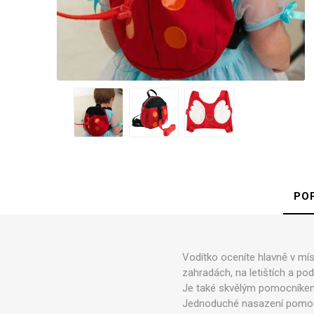
d
Kufry 
Palubn
Středn
Velké 
PO
Půjč
Vodítko oceníte hlavně v mí
zahradách, na letištích a po
Je také skvělým pomocníkem p
Jednoduché nasazení pomocí n