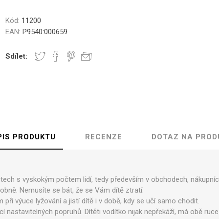
ámské
unisex
Střední obaly na kufr M
Kód:
11200
Velké obaly na kufr L
EAN:
P9540:000659
Zobrazit více
Sdílet:
dle velikosti
Kufry s TSA zámky
Kategorie kvality
í kufry vel.S
1. Pro náročné
í kufry vel.M
2. Zlatá střední cesta
kufry vel. L
3. Lidová cena
PIS PRODUKTU
RECENZE
DOTAZ NA PROD
ovna kufrů
Kosmetické kufříky
Kufry Business
stech s vyskokým počtem lidí, tedy především v obchodech, nákupní
dobně. Nemusíte se bát, že se Vám dítě ztratí.
ři výuce lyžování a jistí dítě i v době, kdy se učí samo chodit.
astavitelných popruhů. Dítěti vodítko nijak nepřekáží, má obě ruce