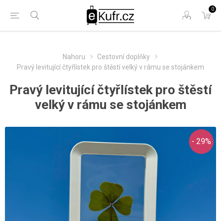
0
Nahoru
Cestovní doplňky
Pravý levitující čtyřlístek pro štěstí velký v rámu se stojánkem
Pravý levitující čtyřlístek pro štěstí
velký v rámu se stojánkem
- 29%