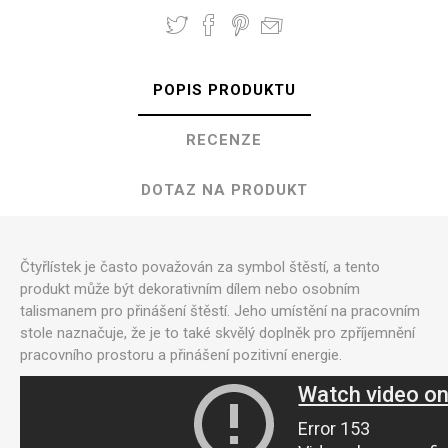
POPIS PRODUKTU
RECENZE
DOTAZ NA PRODUKT
Čtyřlístek je často považován za symbol štěstí, a tento
produkt může být dekorativním dílem nebo osobním
talismanem pro přinášení štěstí. Jeho umístění na pracovním
stole naznačuje, že je to také skvělý doplněk pro zpříjemnění
pracovního prostoru a přinášení pozitivní energie.