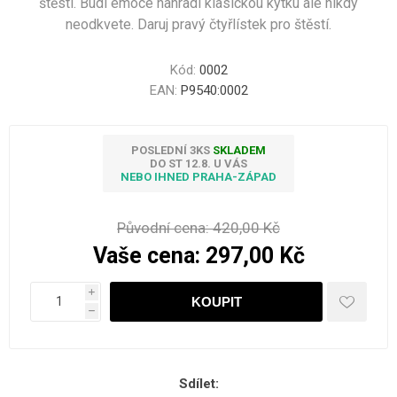
štěstí. Budí emoce nahradí klasickou kytku ale nikdy
neodkvete. Daruj pravý čtyřlístek pro štěstí.
Kód:
0002
EAN:
P9540:0002
POSLEDNÍ 3KS
SKLADEM
DO ST 12.8. U VÁS
NEBO IHNED PRAHA-ZÁPAD
Původní cena:
420,00 Kč
Vaše cena:
297,00 Kč
i
h
Sdílet: