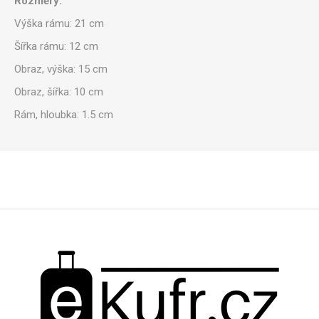
Rozměry:
Výška rámu:
21 cm
Šířka rámu:
12 cm
Obraz, výška:
15 cm
Obraz, šířka:
10 cm
Rám, hloubka:
1.5 cm