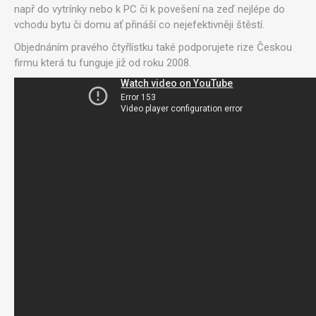
např do vytrínky nebo k PC či k povešení na zeď nejlépe do
vchodu bytu či domu ať přináší co nejefektivněji štěstí.
Objednáním pravého čtyřlístku také podporujete rize Českou
firmu která tu funguje již od roku 2008.