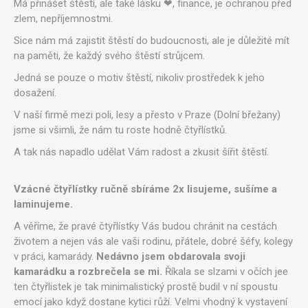
Má přinášet štěstí, ale také lásku ❤, finance, je ochranou před
zlem, nepříjemnostmi.
Sice nám má zajistit štěstí do budoucnosti, ale je důležité mít
na paměti, že každý svého štěstí strůjcem.
Jedná se pouze o motiv štěstí, nikoliv prostředek k jeho
dosažení.
V naší firmě mezi poli, lesy a přesto v Praze (Dolní břežany)
jsme si všimli, že nám tu roste hodně čtyřlístků.
A tak nás napadlo udělat Vám radost a zkusit šířit štěstí.
Vzácné čtyřlístky ručně sbíráme 2x lisujeme, sušíme a
laminujeme.
A věříme, že pravé čtyřlístky Vás budou chránit na cestách
životem a nejen vás ale vaši rodinu, přátele, dobré šéfy, kolegy
v práci, kamarády.
Nedávno jsem obdarovala svoji
kamarádku a rozbrečela se mi.
Říkala se slzami v očích jee
ten čtyřlistek je tak minimalistický prostě budil v ní spoustu
emocí jako když dostane kytici růží. Velmi vhodný k vystavení