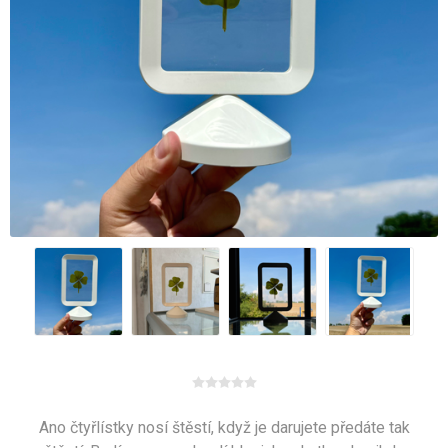
Ano čtyřlístky nosí štěstí, když je darujete předáte tak