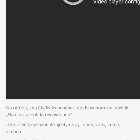
Na otázku, zda čtyřlístky přinášejí štěstí bychom asi odvětili
„Nám ne, ale obdarovaným ano."
Jeho čtyři listy symbolizují čtyři živly- oheň, voda, země,
vzduch.