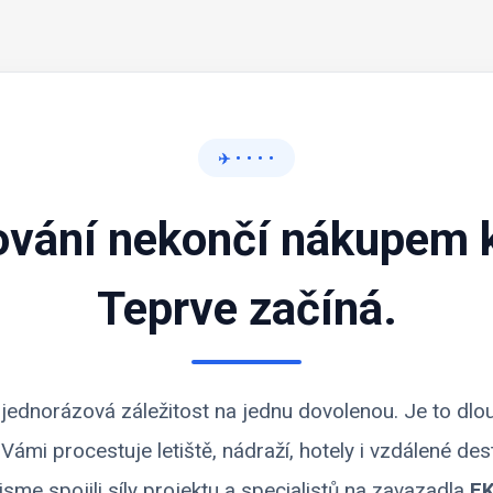
✈️ • • • •
ování nekončí nákupem k
Teprve začíná.
ní jednorázová záležitost na jednu dovolenou. Je to dl
s Vámi procestuje letiště, nádraží, hotely i vzdálené de
jsme spojili síly projektu a specialistů na zavazadla
EK