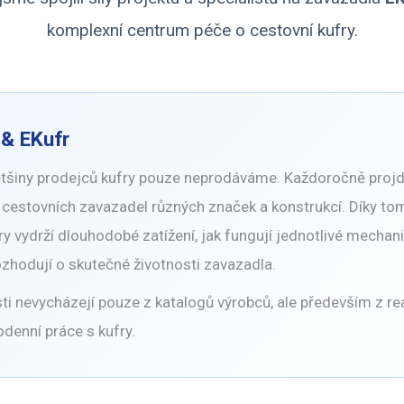
komplexní centrum péče o cestovní kufry.
 & EKufr
většiny prodejců kufry pouze neprodáváme. Každoročně proj
cestovních zavazadel různých značek a konstrukcí. Díky to
fry vydrží dlouhodobé zatížení, jak fungují jednotlivé mechan
hodují o skutečné životnosti zavazadla.
i nevycházejí pouze z katalogů výrobců, ale především z re
odenní práce s kufry.