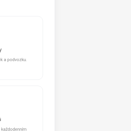
y
ek a podvozku.
ů
ři každodenním