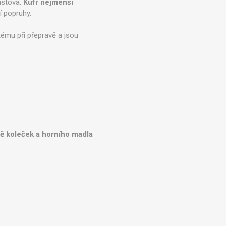
lastová.
Kufr nejmenší
í popruhy.
tému při přepravě a jsou
ně koleček a horního madla