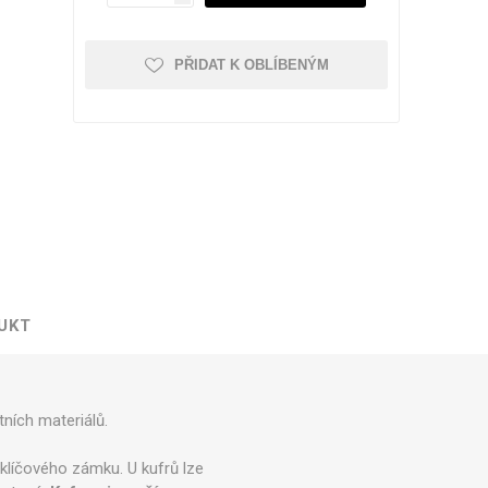
PŘIDAT K OBLÍBENÝM
Kufry odolné
Kufry dle objemu
30 - 50 litrů
51 - 80 litrů
81 - 110 litrů
Zobrazit více
UKT
Kufry značkové
Cuties and Pals
ních materiálů.
D&N
MEMBER'S
klíčového zámku. U kufrů lze
Zobrazit více