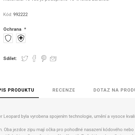
ámské
unisex
Střední obaly na kufr M
Velké obaly na kufr L
Kód:
992222
Zobrazit více
Ochrana
*
dle velikosti
Kufry s TSA zámky
Kategorie kvality
í kufry vel.S
1. Pro náročné
í kufry vel.M
2. Zlatá střední cesta
kufry vel. L
3. Lidová cena
Sdílet:
PIS PRODUKTU
RECENZE
DOTAZ NA PROD
ovna kufrů
Kosmetické kufříky
Kufry Business
r Leopard byla vyrobena spojením technologie, umění a vysoce kvalit
em. Oba jezdce zipu mají očka pro pohodlné nasazení kódového nebo 