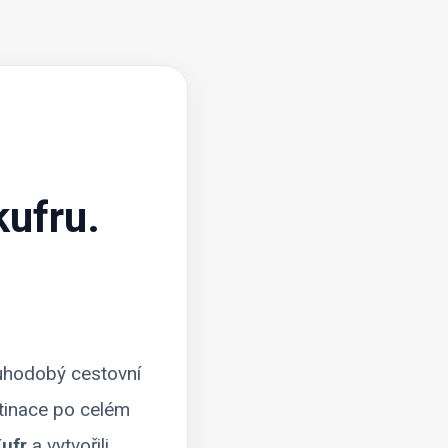
ufru.
ouhodobý cestovní
stinace po celém
ufr
a vytvořili