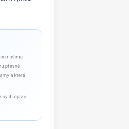
dou našima
mu přesně
ismy a které
álných oprav,