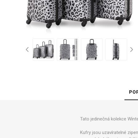
d
Kufry 
Palubn
Středn
Velké 
PO
Půjč
Tato jedinečná kolekce Winte
Kufry jsou uzavíratelné zip