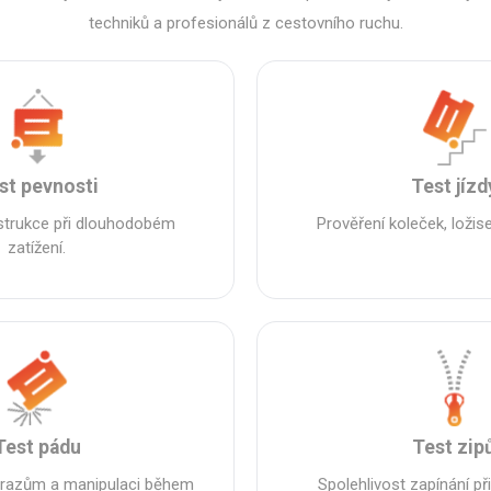
techniků a profesionálů z cestovního ruchu.
st pevnosti
Test jízd
strukce při dlouhodobém
Prověření koleček, ložis
zatížení.
Test pádu
Test zip
árazům a manipulaci během
Spolehlivost zapínání p