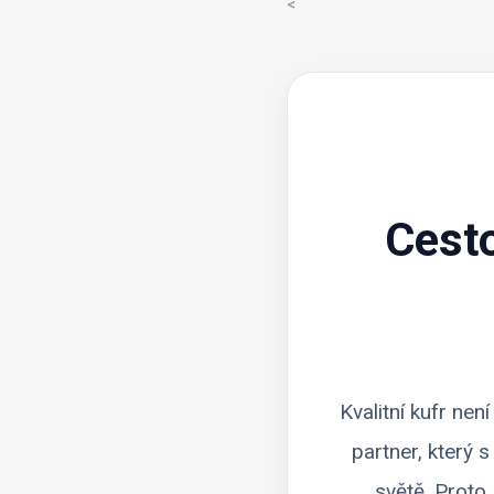
<
Cest
Kvalitní kufr ne
partner, který 
světě. Proto 