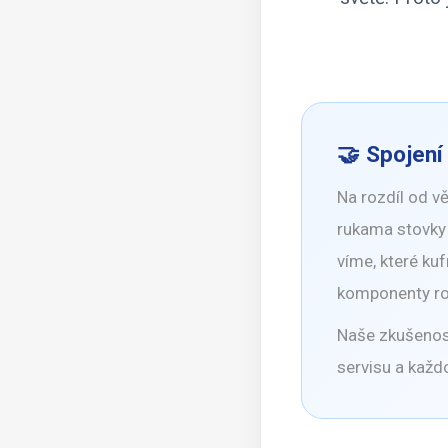
🤝 Spojení
Na rozdíl od 
rukama stovky 
víme, které ku
komponenty roz
Naše zkušenost
servisu a každ