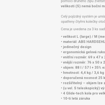
pomocí druhého zipu zvětšit 
velikosti (S) nemá boční m
Celý pojízdný systém je umís
opatřeny čtyřmi kolečky oto
Cena je uvedena za 3 ks sadu
• velikost L (large) / M (m
• materiál: ABS HARDSEHLL 
• jedinečný design
• ergonomická gelová ruko
• vnitřní rozměr: 69 x 47 
• vnější rozměr: 76 x 50 x
• objem: 88 l / 57 l + 35% 
• hmotnost: 4,4 kg / 3,6 kg 
• doporučená nosnost 25 k
• rozšiřitelný – objem lze 
• (u vel. S teleskopický) 
• 4 Glide-tech kola pro vel
• 10-ti letá záruka