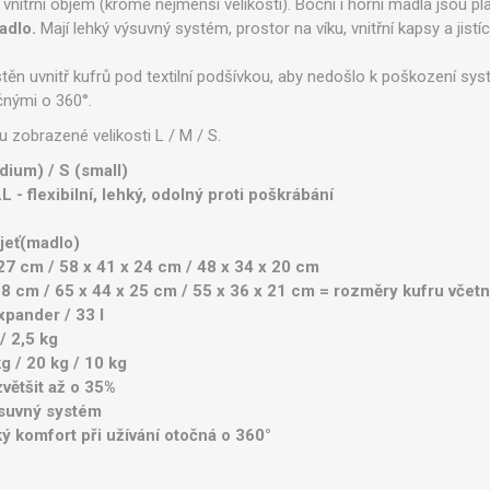
vnitřní objem (kromě nejmenší velikosti). Boční i horní madla jsou p
adlo.
Mají lehký výsuvný systém, prostor na víku, vnitřní kapsy a jistíc
těn uvnitř kufrů pod textilní podšívkou, aby nedošlo k poškození sys
čnými o 360°.
 zobrazené velikosti L / M / S.
edium) / S (small)
- flexibilní, lehký, odolný proti poškrábání
jeť(madlo)
x 27 cm / 58 x 41 x 24 cm / 48 x 34 x 20 cm
 28 cm / 65 x 44 x 25 cm / 55 x 36 x 21 cm = rozměry kufru včet
expander / 33 l
/ 2,5 kg
g / 20 kg / 10 kg
zvětšit až o 35%
výsuvný systém
ký komfort při užívání otočná o 360°