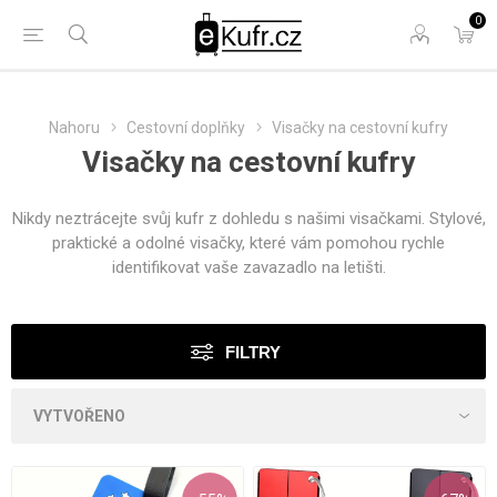
0
Nahoru
Cestovní doplňky
Visačky na cestovní kufry
Visačky na cestovní kufry
Nikdy neztrácejte svůj kufr z dohledu s našimi visačkami. Stylové,
praktické a odolné visačky, které vám pomohou rychle
identifikovat vaše zavazadlo na letišti.
FILTRY