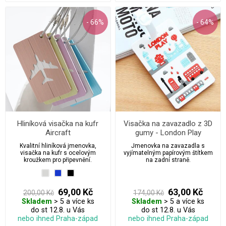
- 66%
- 64%
Hliníková visačka na kufr
Visačka na zavazadlo z 3D
Aircraft
gumy - London Play
Kvalitní hliníková jmenovka,
Jmenovka na zavazadla s
visačka na kufr s ocelovým
vyjímatelným papírovým štítkem
kroužkem pro připevnění.
na zadní straně.
69,00 Kč
63,00 Kč
200,00 Kč
174,00 Kč
Skladem
> 5 a více ks
Skladem
> 5 a více ks
do st 12.8. u Vás
do st 12.8. u Vás
nebo ihned Praha-západ
nebo ihned Praha-západ