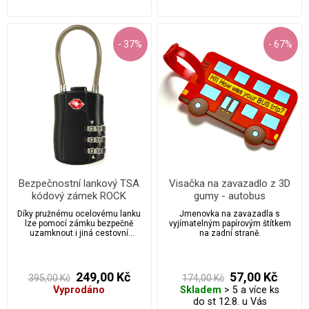
- 37%
- 67%
Bezpečnostní lankový TSA
Visačka na zavazadlo z 3D
kódový zámek ROCK
gumy - autobus
Díky pružnému ocelovému lanku
Jmenovka na zavazadla s
lze pomocí zámku bezpečně
vyjímatelným papírovým štítkem
uzamknout i jiná cestovní
na zadní straně.
zavadla.
249,00 Kč
57,00 Kč
395,00 Kč
174,00 Kč
Vyprodáno
Skladem
> 5 a více ks
do st 12.8. u Vás