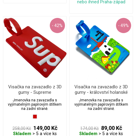
nebo ihned Praha-západ
- 42%
- 49%
Visačka na zavazadlo z 3D
Visačka na zavazadlo z 3D
gumy - Supreme
gumy - království holanské
Jmenovka na zavazadla s
Jmenovka na zavazadla s
vyjímatelným papírovým štítkem
vyjímatelným papírovým štítkem
na zadní straně.
na zadní straně.
149,00 Kč
89,00 Kč
258,00 Kč
174,00 Kč
Skladem
> 5 a více ks
Skladem
> 5 a více ks