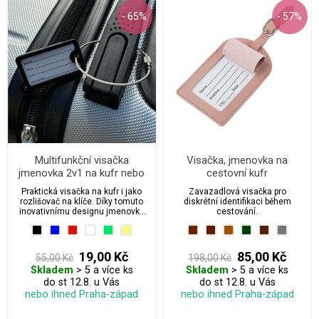
- 65%
- 57%
Multifunkční visačka
Visačka, jmenovka na
jmenovka 2v1 na kufr nebo
cestovní kufr
klíče
Praktická visačka na kufr i jako
Zavazadlová visačka pro
rozlišovač na klíče. Díky tomuto
diskrétní identifikaci během
inovativnímu designu jmenovky
cestování.
můžete snadno identifikovat své
zavazadlo nebo klíče kdekoliv na
cestách.
19,00 Kč
85,00 Kč
55,00 Kč
198,00 Kč
Skladem
> 5 a více ks
Skladem
> 5 a více ks
do st 12.8. u Vás
do st 12.8. u Vás
nebo ihned Praha-západ
nebo ihned Praha-západ