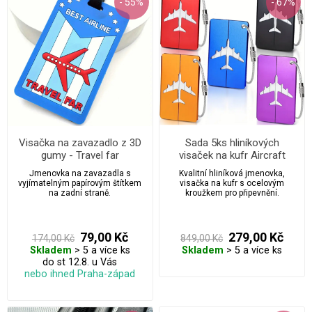
- 55%
- 67%
Visačka na zavazadlo z 3D
Sada 5ks hliníkových
gumy - Travel far
visaček na kufr Aircraft
Jmenovka na zavazadla s
Kvalitní hliníková jmenovka,
vyjímatelným papírovým štítkem
visačka na kufr s ocelovým
na zadní straně.
kroužkem pro připevnění.
79,00 Kč
279,00 Kč
174,00 Kč
849,00 Kč
Skladem
> 5 a více ks
Skladem
> 5 a více ks
do st 12.8. u Vás
nebo ihned Praha-západ