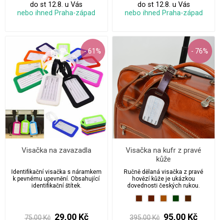
do st 12.8. u Vás
do st 12.8. u Vás
nebo ihned Praha-západ
nebo ihned Praha-západ
- 61%
- 76%
Visačka na zavazadla
Visačka na kufr z pravé
kůže
Identifikační visačka s náramkem
Ručně dělaná visačka z pravé
k pevnému upevnění. Obsahující
hovězí kůže je ukázkou
identifikační štítek.
dovednosti českých rukou.
29,00 Kč
95,00 Kč
75,00 Kč
395,00 Kč