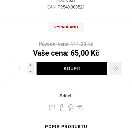
Kód:
6021
EAN:
P9540:000521
VYPRODÁNO
Původní cena:
111,00 Kč
Vaše cena:
65,00 Kč
i
h
Sdílet:
POPIS PRODUKTU