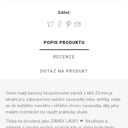
Sdílet:
POPIS PRODUKTU
RECENZE
DOTAZ NA PRODUKT
Tento malý barevný bezpečnostní zámek s klíči 25 mm je
idealní pro zabezpečení vašeho zavazadla nebo skřínky, vejde
se do každého menšího i většího otvoru zavazadla, díky jeho
malým rozměrům lze využít prakticky všude.
Třeba na dovolené jako ZÁMEK LÁSKY ❤. Neváhejte a
vybírejte z mnoha motivů, protože kdo ví, třeba bude tento