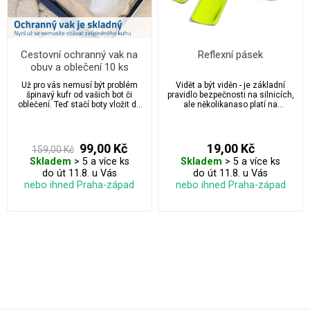
Cestovní ochranný vak na
Reflexní pásek
obuv a oblečení 10 ks
Už pro vás nemusí být problém
Vidět a být viděn - je základní
špinavý kufr od vašich bot či
pravidlo bezpečnosti na silnicích,
oblečení. Teď stačí boty vložit do
ale několikanaso platí na
tohoto ochranného vaku, díky
dovolené. Vysoce viditelný
kterému bude váš kufr i batoh
reflexní pásek na madlo
čistý.
zavazadla, plážovou tašku, batoh,
ruku, nohu, rám kola, kočárek,
99,00 Kč
19,00 Kč
159,00 Kč
kabelku jednoduše ovinete na
Skladem
> 5 a více ks
Skladem
> 5 a více ks
požadovanou část.
do út 11.8. u Vás
do út 11.8. u Vás
nebo ihned Praha-západ
nebo ihned Praha-západ