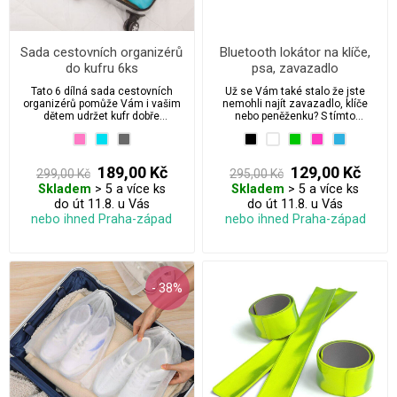
Sada cestovních organizérů
Bluetooth lokátor na klíče,
do kufru 6ks
psa, zavazadlo
Tato 6 dílná sada cestovních
Už se Vám také stalo že jste
organizérů pomůže Vám i vašim
nemohli najít zavazadlo, klíče
dětem udržet kufr dobře
nebo peněženku? S tímto
uspořádaný a organizovaný
inteligentním Smart trackerem to
během cestování.
bude hračka!
189,00 Kč
129,00 Kč
299,00 Kč
295,00 Kč
Skladem
> 5 a více ks
Skladem
> 5 a více ks
do út 11.8. u Vás
do út 11.8. u Vás
nebo ihned Praha-západ
nebo ihned Praha-západ
- 38%