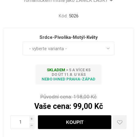
romantickém místě jako ZÁMEK LÁSKY ❤
Kód:
5026
Srdce-Pivoňka-Motýl-Květy
SKLADEM
> 5 A VÍCE KS
DO ÚT 11.8. U VÁS
NEBO IHNED PRAHA-ZÁPAD
Původní cena:
198,00 Kč
Vaše cena:
99,00 Kč
i
h