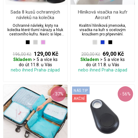
Sada 8 kusů ochranných
Hliníková visačka na kufr
návleků na kolečka
Aircraft
cestovního kufru
Ochranné návleky, kryty na
Kvalitní hliníková jmenovka,
kolečka které tlumí nárazy a hluk
visačka na kufr s ocelovým
cestovního kufru. Navíc si lépe
kroužkem pro připevnění.
poznáte kufr na letištním pásu.
129,00 Kč
69,00 Kč
196,00 Kč
200,00 Kč
Skladem
> 5 a více ks
Skladem
> 5 a více ks
do út 11.8. u Vás
do út 11.8. u Vás
nebo ihned Praha-západ
nebo ihned Praha-západ
NÁŠ TIP
- 37%
- 56%
AKČNÍ